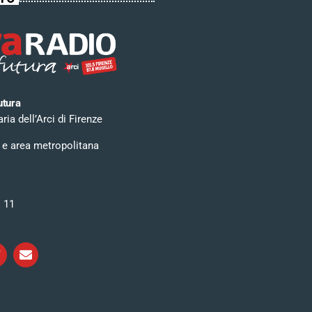
utura
ia dell’Arci di Firenze
 e area metropolitana
i 11