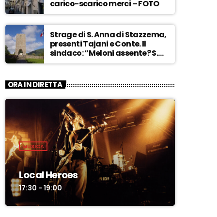
carico-scarico merci – FOTO
Strage di S. Anna di Stazzema,
presenti Tajani e Conte. Il
sindaco: “Meloni assente? S.
Anna aperta tutto l’anno…” –
ASCOLTA
ORA IN DIRETTA
MUSICA
Local Heroes
17:30 - 19:00