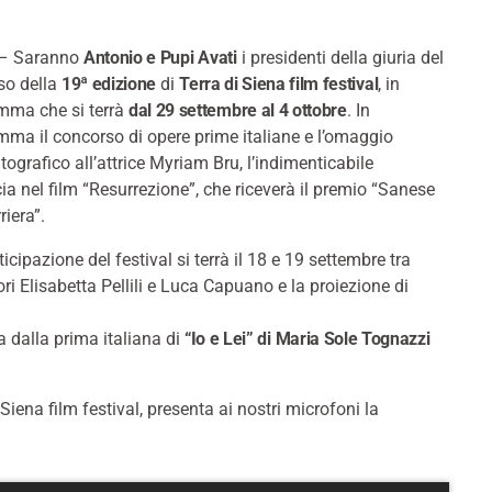
– Saranno
Antonio e Pupi Avati
i presidenti della giuria del
so della
19ª edizione
di
Terra di Siena film festival
, in
mma che si terrà
dal 29 settembre al 4 ottobre
. In
ma il concorso di opere prime italiane e l’omaggio
ografico all’attrice Myriam Bru, l’indimenticabile
ia nel film “Resurrezione”, che riceverà il premio “Sanese
riera”.
icipazione del festival si terrà il 18 e 19 settembre tra
ori Elisabetta Pellili e Luca Capuano e la proiezione di
 dalla prima italiana di
“Io e Lei” di Maria Sole Tognazzi
Siena film festival, presenta ai nostri microfoni la