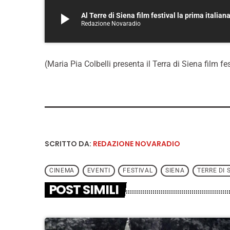
play_arrow
Al Terre di Siena film festival la prima italiana
Redazione Novaradio
(Maria Pia Colbelli presenta il Terra di Siena film fes
SCRITTO DA:
REDAZIONE NOVARADIO
CINEMA
EVENTI
FESTIVAL
SIENA
TERRE DI 
POST SIMILI