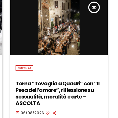
insert_link
CULTURA
Torna “Tovaglia a Quadri” con “Il
Pesa dell’amore”, riflessione su
sessualità, moralità e arte –
ASCOLTA
06/08/2026
today