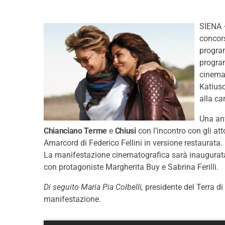
SIENA 
concor
progra
program
cinemat
Katiusc
alla car
Una ant
Chianciano Terme
e
Chiusi
con l’incontro con gli att
Amarcord di Federico Fellini in versione restaurata.
La manifestazione cinematografica sarà inaugurata
con protagoniste Margherita Buy e Sabrina Ferilli.
Di seguito Maria Pia Colbelli,
presidente del Terra di 
manifestazione.