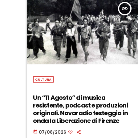
insert_link
CULTURA
Un “11 Agosto” di musica
resistente, podcast e produzioni
originali. Novaradio festeggia in
onda la Liberazione di Firenze
07/08/2026
today