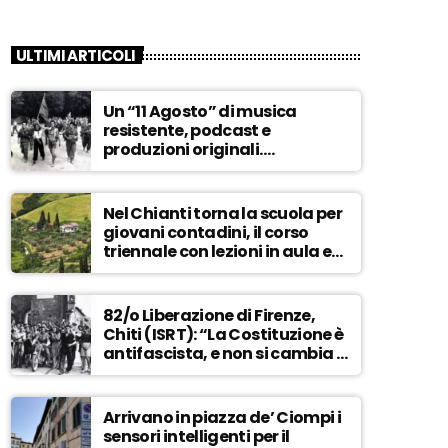
ULTIMI ARTICOLI
Un “11 Agosto” di musica
resistente, podcast e
produzioni originali.
Novaradio festeggia in onda
la Liberazione di Firenze
Nel Chianti torna la scuola per
giovani contadini, il corso
triennale con lezioni in aula e
tra i campi – ASCOLTA
82/o Liberazione di Firenze,
Chiti (ISRT): “La Costituzione è
antifascista, e non si cambia a
maggioranza” – ASCOLTA
Arrivano in piazza de’ Ciompi i
sensori intelligenti per il