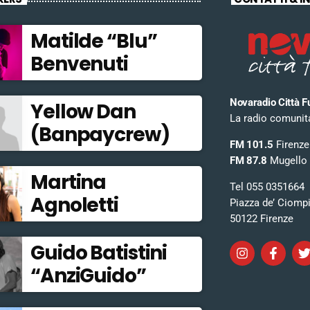
Matilde “Blu”
Benvenuti
Novaradio Città F
Yellow Dan
La radio comunitar
(Banpaycrew)
FM 101.5
Firenze
FM 87.8
Mugello
Martina
Tel 055 0351664
Agnoletti
Piazza de’ Ciomp
50122 Firenze
Guido Batistini
“AnziGuido”