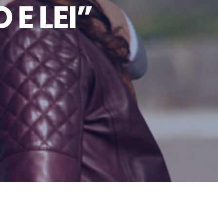
 E LEI”