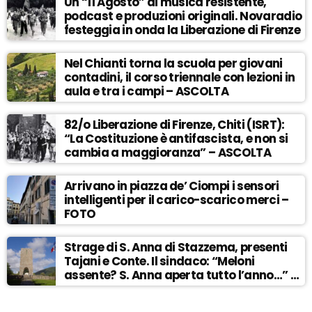
Un “11 Agosto” di musica resistente,
podcast e produzioni originali. Novaradio
festeggia in onda la Liberazione di Firenze
Nel Chianti torna la scuola per giovani
contadini, il corso triennale con lezioni in
aula e tra i campi – ASCOLTA
82/o Liberazione di Firenze, Chiti (ISRT):
“La Costituzione è antifascista, e non si
cambia a maggioranza” – ASCOLTA
Arrivano in piazza de’ Ciompi i sensori
intelligenti per il carico-scarico merci –
FOTO
Strage di S. Anna di Stazzema, presenti
Tajani e Conte. Il sindaco: “Meloni
assente? S. Anna aperta tutto l’anno…” –
ASCOLTA