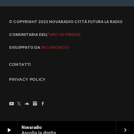
© COPYRIGHT 2022 NOVARADIO CITTÀ FUTURA LA RADIO
COMUNITARIA DELL'
ARCI DI FIRENZE
SVILUPPATO DA
INCONCRETO
CONTATTI
PRIVACY POLICY
Novaradio
play_arrow
keyboard_arrow_right
Ascolta la diretta