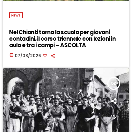
NEWS
Nel Chianti torna la scuola per giovani
contadini, il corso triennale con lezioni in
aula e tra i campi – ASCOLTA
today
07/08/2026
insert_link