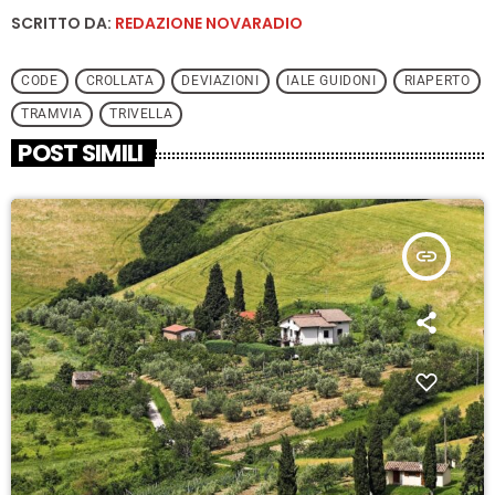
SCRITTO DA:
REDAZIONE NOVARADIO
CODE
CROLLATA
DEVIAZIONI
IALE GUIDONI
RIAPERTO
TRAMVIA
TRIVELLA
POST SIMILI
insert_link