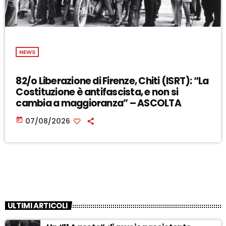
NEWS
82/o Liberazione di Firenze, Chiti (ISRT): “La
Costituzione è antifascista, e non si
cambia a maggioranza” – ASCOLTA
today
07/08/2026
ULTIMI ARTICOLI