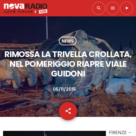
search
menu
play_arrow
NEWS
RIMOSSA LA TRIVELLA CROLLATA,
NEL POMERIGGIO RIAPRE VIALE
GUIDONI
05/11/2015
today
share
email
FIRENZE –