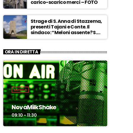
carico-scarico merci – FOTO
Strage di S. Anna di Stazzema,
presenti Tajani e Conte. Il
sindaco: “Meloni assente? S.
Anna aperta tutto l’anno…” –
ASCOLTA
ORA IN DIRETTA
MUSICA
NovaMilkShake
09:10 - 11:30