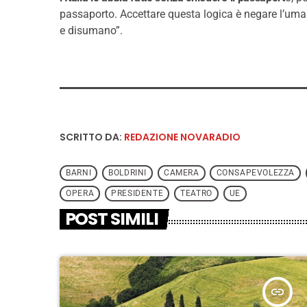
passaporto. Accettare questa logica è negare l’umani
e disumano”.
SCRITTO DA:
REDAZIONE NOVARADIO
BARNI
BOLDRINI
CAMERA
CONSAPEVOLEZZA
OPERA
PRESIDENTE
TEATRO
UE
POST SIMILI
insert_link