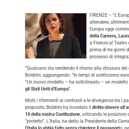
FIRENZE – “L’Europa
attendere, altriment
Europa oggi cominci
della Camera, Laura
a Firenze al Teatro 
prima di tre giorni d
processo di integra
“Qualcuno sta vendendo il ritorno alla chiusura dei 
Boldrini, aggiungendo: “In tempi di scetticismo eu
“Un nuovo modello – ha sottolineato – un modello e
gli Stati Uniti d’Europa
“.
Molti i rifermenti ai contrasti e le divergenze tra i p
proposito, Boldrini ha ricordato il
diritto-dovere all’a
10 della nostra Costituzione
, criticando le posizioni
“protetto”. L’Italia, ha detto la Presidente della Cam
l’Italia lo abbia fatto senza chiedere il passaport
o, p