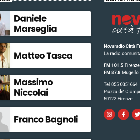
Daniele
Marseglia
Novaradio Città F
Matteo Tasca
La radio comunitar
FM 101.5
Firenze
FM 87.8
Mugello
Massimo
Tel 055 0351664
Niccolai
Piazza de’ Ciomp
50122 Firenze
Franco Bagnoli