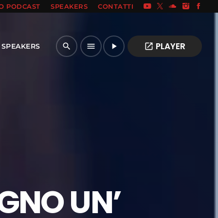
IO PODCAST
SPEAKERS
CONTATTI
PLAYER
open_in_new
search
menu
play_arrow
SPEAKERS
OGNO UN’