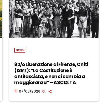
NEWS
82/o Liberazione di Firenze, Chiti
(ISRT): “La Costituzione è
antifascista, e non si cambia a
maggioranza” – ASCOLTA
07/08/2026
today