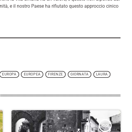
tà, e il nostro Paese ha rifiutato questo approccio cinico
EUROPA
EUROPEA
FIRENZE
GIORNATA
LAURA
insert_link