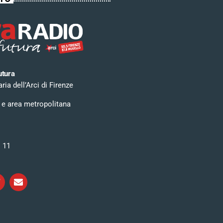
utura
ia dell’Arci di Firenze
 e area metropolitana
i 11