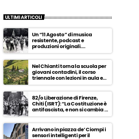
ULTIMI ARTICOLI
Un “11 Agosto” di musica
resistente, podcast e
produzioni originali.
Novaradio festeggia in onda
la Liberazione di Firenze
Nel Chianti torna la scuola per
giovani contadini, il corso
triennale con lezioni in aula e
tra i campi – ASCOLTA
82/o Liberazione di Firenze,
Chiti (ISRT): “La Costituzione è
antifascista, e non si cambia a
maggioranza” – ASCOLTA
Arrivano in piazza de’ Ciompi i
sensori intelligenti per il