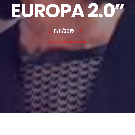
EUROPA 2.0”
11/11/2015
today