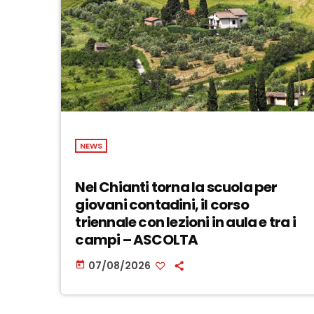
NEWS
Nel Chianti torna la scuola per
giovani contadini, il corso
triennale con lezioni in aula e tra i
campi – ASCOLTA
07/08/2026
today