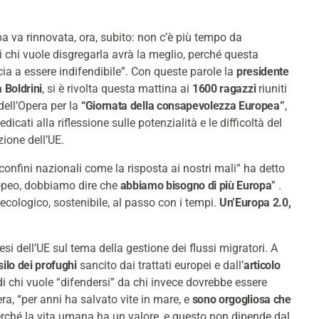
 va rinnovata, ora, subito: non c’è più tempo da
i chi vuole disgregarla avrà la meglio, perché questa
a a essere indifendibile”. Con queste parole la
presidente
 Boldrini
, si è rivolta questa mattina ai
1600 ragazzi
riuniti
dell’Opera per la
“Giornata della consapevolezza Europea”
,
edicati alla riflessione sulle potenzialità e le difficoltà del
zione dell’UE.
confini nazionali come la risposta ai nostri mali” ha detto
ropeo, dobbiamo dire che
abbiamo bisogno di più Europa
” .
cologico, sostenibile, al passo con i tempi.
Un’Europa 2.0,
aesi dell’UE sul tema della gestione dei flussi migratori. A
silo dei profughi
sancito dai trattati europei e dall’
articolo
 di chi vuole “difendersi” da chi invece dovrebbe essere
era, “per anni ha salvato vite in mare, e
sono orgogliosa che
erché la vita umana ha un valore, e questo non dipende dal