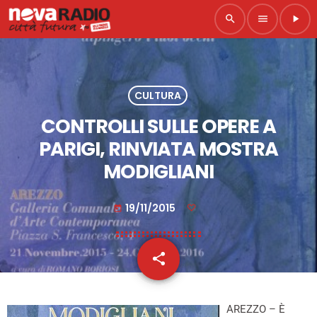
search
menu
play_arrow
CULTURA
CONTROLLI SULLE OPERE A
PARIGI, RINVIATA MOSTRA
MODIGLIANI
19/11/2015
today
share
email
AREZZO – È