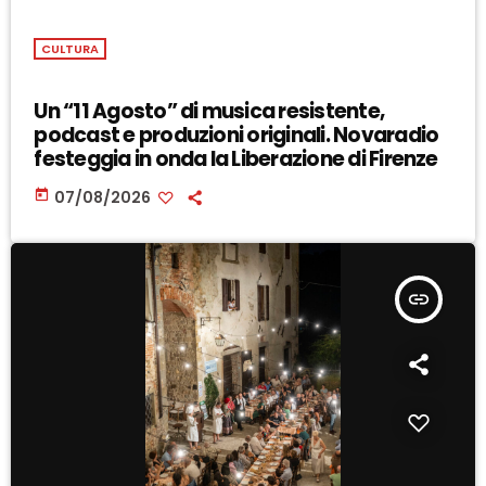
CULTURA
Un “11 Agosto” di musica resistente,
podcast e produzioni originali. Novaradio
festeggia in onda la Liberazione di Firenze
today
07/08/2026
insert_link