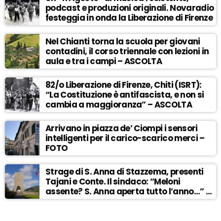
podcast e produzioni originali. Novaradio
festeggia in onda la Liberazione di Firenze
Nel Chianti torna la scuola per giovani
contadini, il corso triennale con lezioni in
aula e tra i campi – ASCOLTA
82/o Liberazione di Firenze, Chiti (ISRT):
“La Costituzione è antifascista, e non si
cambia a maggioranza” – ASCOLTA
Arrivano in piazza de’ Ciompi i sensori
intelligenti per il carico-scarico merci –
FOTO
Strage di S. Anna di Stazzema, presenti
Tajani e Conte. Il sindaco: “Meloni
assente? S. Anna aperta tutto l’anno…” –
ASCOLTA