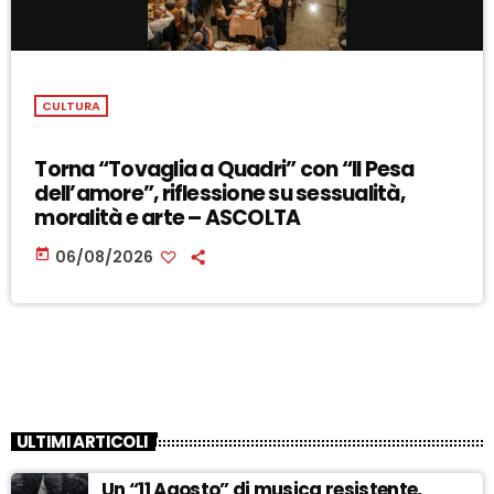
CULTURA
Torna “Tovaglia a Quadri” con “Il Pesa
dell’amore”, riflessione su sessualità,
moralità e arte – ASCOLTA
today
06/08/2026
ULTIMI ARTICOLI
Un “11 Agosto” di musica resistente,