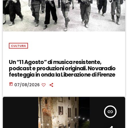
CULTURA
Un “11 Agosto” di musica resistente,
podcast e produzioni originali. Novaradio
festeggia in onda la Liberazione di Firenze
today
07/08/2026
insert_link