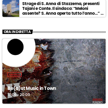
Strage di S. Anna di Stazzema, presenti
Tajani e Conte. Il sindaco: “Meloni
assente? S. Anna aperta tutto l’anno…” –
ASCOLTA
ORA IN DIRETTA
MUSICA
Be(a)st Music in Town
17:06 - 20:00