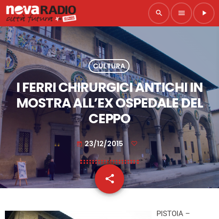
search
menu
play_arrow
CULTURA
I FERRI CHIRURGICI ANTICHI IN
MOSTRA ALL’EX OSPEDALE DEL
CEPPO
23/12/2015
today
share
email
PISTOIA –