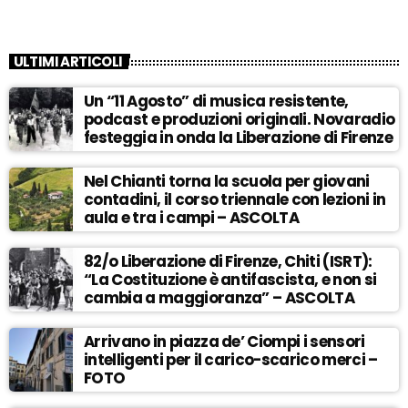
ULTIMI ARTICOLI
Un “11 Agosto” di musica resistente,
podcast e produzioni originali. Novaradio
festeggia in onda la Liberazione di Firenze
Nel Chianti torna la scuola per giovani
contadini, il corso triennale con lezioni in
aula e tra i campi – ASCOLTA
82/o Liberazione di Firenze, Chiti (ISRT):
“La Costituzione è antifascista, e non si
cambia a maggioranza” – ASCOLTA
Arrivano in piazza de’ Ciompi i sensori
intelligenti per il carico-scarico merci –
FOTO