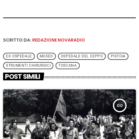
SCRITTO DA:
REDAZIONE NOVARADIO
EX OSPEDALE
MUSEO
OSPEDALE DEL CEPPO
PISTOIA
STRUMENTI CHIRURGICI
TOSCANA
POST SIMILI
insert_link