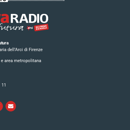
utura
ia dell’Arci di Firenze
 e area metropolitana
i 11