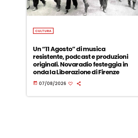
CULTURA
Un “11 Agosto” di musica
resistente, podcast e produzioni
originali. Novaradio festeggia in
onda la Liberazione di Firenze
07/08/2026
today