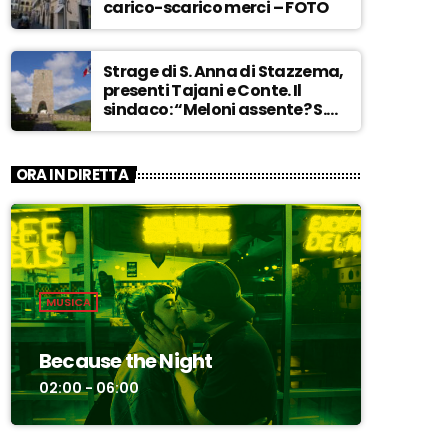
carico-scarico merci – FOTO
Strage di S. Anna di Stazzema,
presenti Tajani e Conte. Il
sindaco: “Meloni assente? S.
Anna aperta tutto l’anno…” –
ASCOLTA
ORA IN DIRETTA
MUSICA
Because the Night
02:00 - 06:00