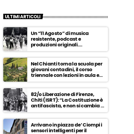
ULTIMI ARTICOLI
Un “11 Agosto” di musica
resistente, podcast e
produzioni originali.
Novaradio festeggia in onda
la Liberazione di Firenze
Nel Chianti torna la scuola per
giovani contadini, il corso
triennale con lezioni in aula e
tra i campi – ASCOLTA
82/o Liberazione di Firenze,
Chiti (ISRT): “La Costituzione è
antifascista, e non si cambia a
maggioranza” – ASCOLTA
Arrivano in piazza de’ Ciompi i
sensori intelligenti per il