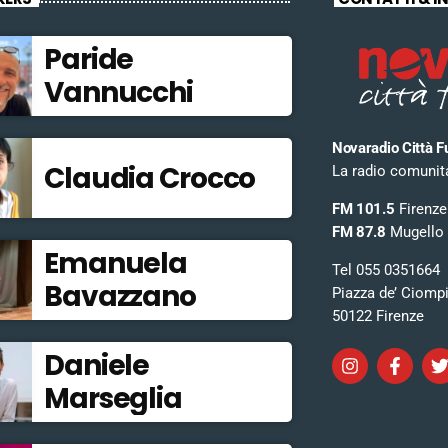
Paride
Vannucchi
Novaradio Città F
Claudia Crocco
La radio comunitar
FM 101.5
Firenze
FM 87.8
Mugello
Emanuela
Tel 055 0351664
Bavazzano
Piazza de’ Ciomp
50122 Firenze
Daniele
Marseglia