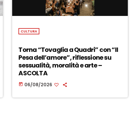
CULTURA
Torna “Tovaglia a Quadri” con “Il
Pesa dell’amore”, riflessione su
sessualità, moralità e arte –
ASCOLTA
06/08/2026
today