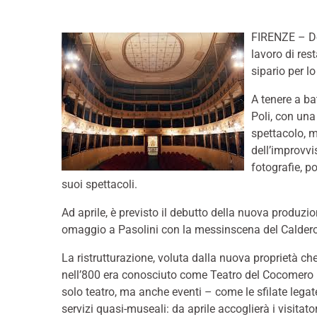
FIRENZE – Do
lavoro di res
sipario per lo
A tenere a ba
Poli, con una
spettacolo, m
dell’improvvi
fotografie, po
suoi spettacoli.
Ad aprile, è previsto il debutto della nuova produz
omaggio a Pasolini con la messinscena del Calder
La ristrutturazione, voluta dalla nuova proprietà ch
nell’800 era conosciuto come Teatro del Cocomero 
solo teatro, ma anche eventi – come le sfilate leg
servizi quasi-museali: da aprile accoglierà i visitato