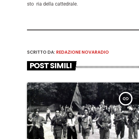
sto ria della cattedrale.
SCRITTO DA:
REDAZIONE NOVARADIO
POST SIMILI
insert_link