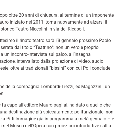
po oltre 20 anni di chiusura, al termine di un imponente
tauro iniziato nel 2011, torna nuovamente ad alzarsi il
 storico Teatro Niccolini in via dei Ricasoli.
ttesimo il rinato teatro sarà l’8 gennaio prossimo Paolo
 serata dal titolo “Teatrino”: non un vero e proprio
a un incontro-intervista sul palco, all’insegna
sazione, intervallato dalla proiezione di video, audio,
esie, oltre ai tradizionali “bissini” con cui Poli conclude i
ione della compagnia Lombardi-Tiezzi, ex Magazzini: un
on.
e fa capo all’editore Mauro pagliai, ha dato a quello che
una destinazione più spiccatamente polifunzionale: non
ate a Pitti Immagine già in programma a metà gennaio – e
ri nel Museo dell’Opera con proiezioni introduttive sullla