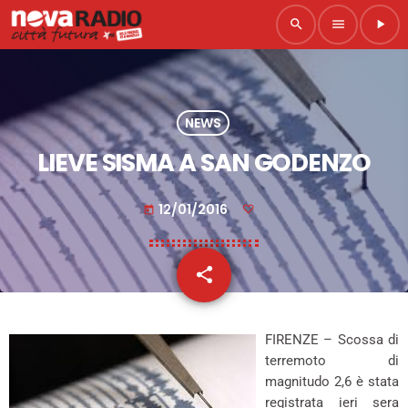
search
menu
play_arrow
NEWS
LIEVE SISMA A SAN GODENZO
12/01/2016
today
share
email
FIRENZE – Scossa di
terremoto di
magnitudo 2,6 è stata
registrata ieri sera