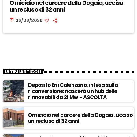
Omicidio nel carcere della Dogaia, ucciso
un recluso di 32 anni
today
06/08/2026
ULTIMI ARTICOLI
Deposito Eni Calenzano, intesa sulla
riconversione: nascerà un hub delle
rinnovabili da 21 Mw – ASCOLTA
Omicidio nel carcere della Dogaia, ucciso
un recluso di 32 anni