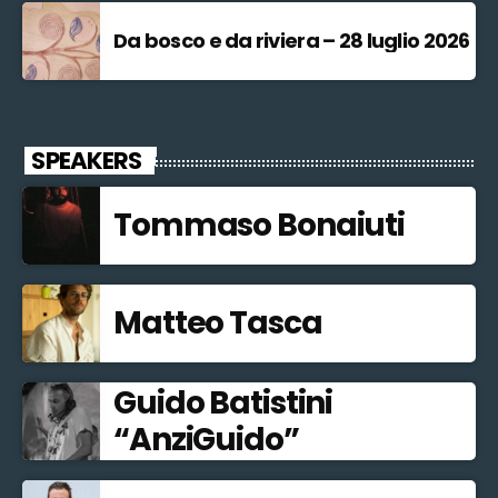
Da bosco e da riviera – 28 luglio 2026
SPEAKERS
Tommaso Bonaiuti
Matteo Tasca
Guido Batistini
“AnziGuido”