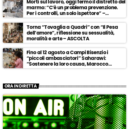
Morti sul lavoro, oggi fermo il distretto del
marmo: “C’è un problema prevenzione.
Per i controlli, un solo ispettore” –
ASCOLTA
Torna “Tovaglia a Quadri” con “Il Pesa
dell’amore”, riflessione su sessualità,
moralità e arte – ASCOLTA
Fino al 12 agosto a Campi Bisenzio i
“piccoli ambasciatori” Saharawi:
“Sostenere la loro causa, Marocco
sempre più invadente” – ASCOLTA
ORA IN DIRETTA