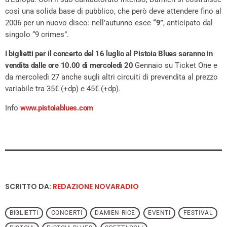
così una solida base di pubblico, che però deve attendere fino al
2006 per un nuovo disco: nell’autunno esce
“9”
, anticipato dal
singolo “9 crimes”.
I biglietti per il concerto del 16 luglio al Pistoia Blues saranno in
vendita dalle ore 10.00 di mercoledì 20
Gennaio su Ticket One e
da mercoledì 27 anche sugli altri circuiti di prevendita al prezzo
variabile tra 35€ (+dp) e 45€ (+dp).
Info
www.pistoiablues.com
SCRITTO DA:
REDAZIONE NOVARADIO
BIGLIETTI
CONCERTI
DAMIEN RICE
EVENTI
FESTIVAL