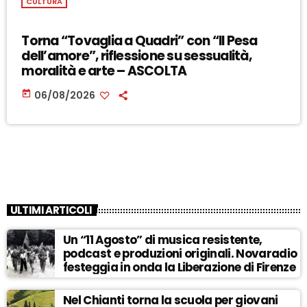
CULTURA
Torna “Tovaglia a Quadri” con “Il Pesa
dell’amore”, riflessione su sessualità,
moralità e arte – ASCOLTA
today
06/08/2026
ULTIMI ARTICOLI
Un “11 Agosto” di musica resistente,
podcast e produzioni originali. Novaradio
festeggia in onda la Liberazione di Firenze
Nel Chianti torna la scuola per giovani