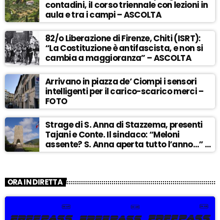
contadini, il corso triennale con lezioni in
aula e tra i campi – ASCOLTA
82/o Liberazione di Firenze, Chiti (ISRT):
“La Costituzione è antifascista, e non si
cambia a maggioranza” – ASCOLTA
Arrivano in piazza de’ Ciompi i sensori
intelligenti per il carico-scarico merci –
FOTO
Strage di S. Anna di Stazzema, presenti
Tajani e Conte. Il sindaco: “Meloni
assente? S. Anna aperta tutto l’anno…” –
ASCOLTA
ORA IN DIRETTA