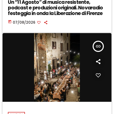
Un “11 Agosto” di musica resistente,
podcast e produzioni originali. Novaradio
festeggia in onda la Liberazione di Firenze
today
07/08/2026
insert_link