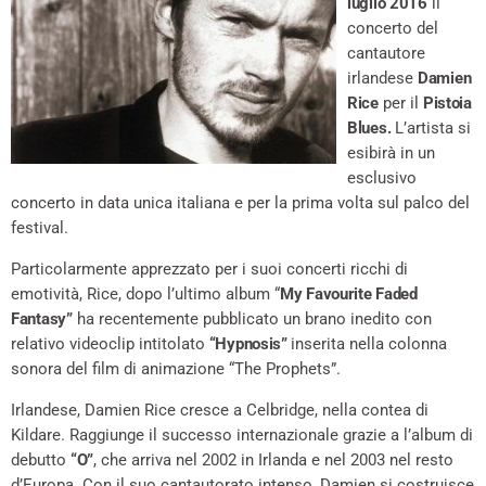
luglio 2016
il
concerto del
cantautore
irlandese
Damien
Rice
per il
Pistoia
Blues.
L’artista si
esibirà in un
esclusivo
concerto in data unica italiana e per la prima volta sul palco del
festival.
Particolarmente apprezzato per i suoi concerti ricchi di
emotività, Rice, dopo l’ultimo album “
My Favourite Faded
Fantasy”
ha recentemente pubblicato un brano inedito con
relativo videoclip intitolato
“Hypnosis”
inserita nella colonna
sonora del film di animazione “The Prophets”.
Irlandese, Damien Rice cresce a Celbridge, nella contea di
Kildare. Raggiunge il successo internazionale grazie a l’album di
debutto
“O”
, che arriva nel 2002 in Irlanda e nel 2003 nel resto
d’Europa. Con il suo cantautorato intenso, Damien si costruisce