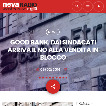
search
menu
play_arrow
NEWS
GOOD BANK. DAI SINDACATI
ARRIVA IL NO ALLA VENDITA IN
BLOCCO
05/02/2016
today
share
email
FIRENZE –