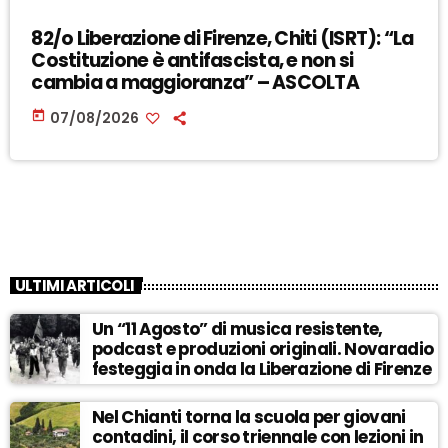
82/o Liberazione di Firenze, Chiti (ISRT): “La
Costituzione è antifascista, e non si
cambia a maggioranza” – ASCOLTA
today
07/08/2026
ULTIMI ARTICOLI
Un “11 Agosto” di musica resistente,
podcast e produzioni originali. Novaradio
festeggia in onda la Liberazione di Firenze
Nel Chianti torna la scuola per giovani
contadini, il corso triennale con lezioni in