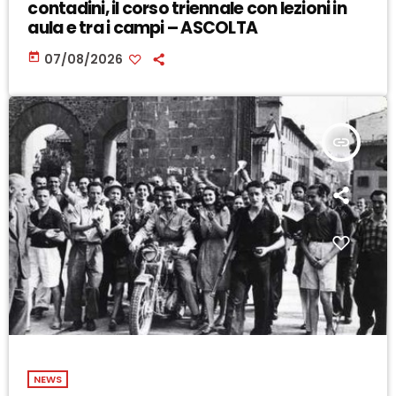
contadini, il corso triennale con lezioni in
aula e tra i campi – ASCOLTA
today
07/08/2026
insert_link
NEWS