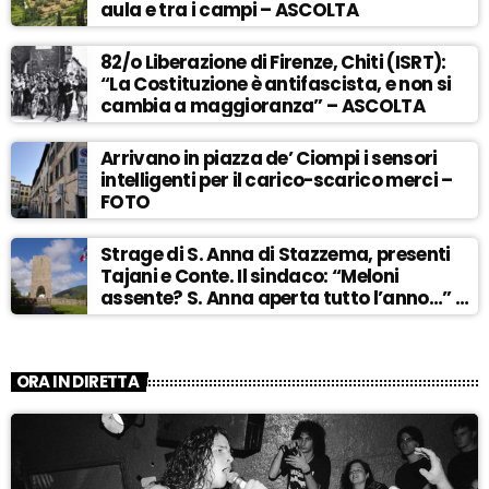
aula e tra i campi – ASCOLTA
82/o Liberazione di Firenze, Chiti (ISRT):
“La Costituzione è antifascista, e non si
cambia a maggioranza” – ASCOLTA
Arrivano in piazza de’ Ciompi i sensori
intelligenti per il carico-scarico merci –
FOTO
Strage di S. Anna di Stazzema, presenti
Tajani e Conte. Il sindaco: “Meloni
assente? S. Anna aperta tutto l’anno…” –
ASCOLTA
ORA IN DIRETTA