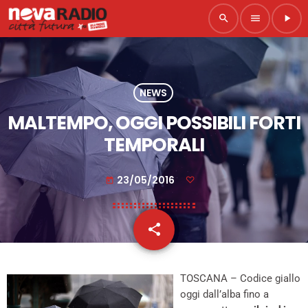
search
menu
play_arrow
NEWS
MALTEMPO, OGGI POSSIBILI FORTI
TEMPORALI
23/05/2016
today
share
email
TOSCANA – Codice giallo
oggi dall’alba fino a