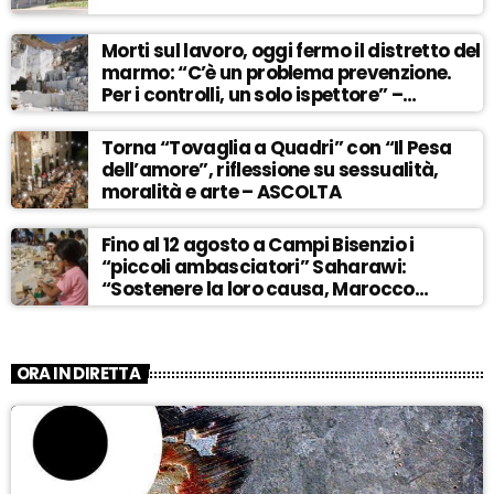
Morti sul lavoro, oggi fermo il distretto del
marmo: “C’è un problema prevenzione.
Per i controlli, un solo ispettore” –
ASCOLTA
Torna “Tovaglia a Quadri” con “Il Pesa
dell’amore”, riflessione su sessualità,
moralità e arte – ASCOLTA
Fino al 12 agosto a Campi Bisenzio i
“piccoli ambasciatori” Saharawi:
“Sostenere la loro causa, Marocco
sempre più invadente” – ASCOLTA
ORA IN DIRETTA