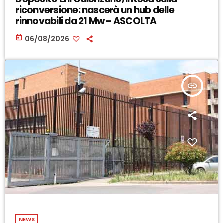
riconversione: nascerà un hub delle
rinnovabili da 21 Mw – ASCOLTA
today
06/08/2026
insert_link
NEWS