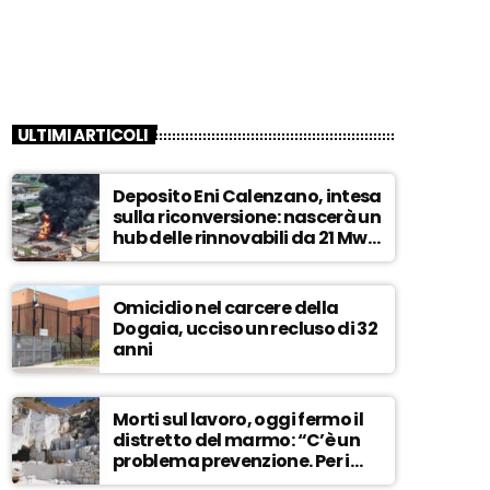
ULTIMI ARTICOLI
Deposito Eni Calenzano, intesa
sulla riconversione: nascerà un
hub delle rinnovabili da 21 Mw –
ASCOLTA
Omicidio nel carcere della
Dogaia, ucciso un recluso di 32
anni
Morti sul lavoro, oggi fermo il
distretto del marmo: “C’è un
problema prevenzione. Per i
controlli, un solo ispettore” –