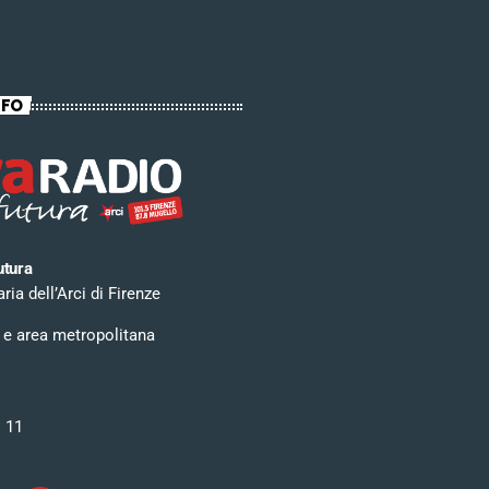
NFO
utura
ia dell’Arci di Firenze
 e area metropolitana
i 11