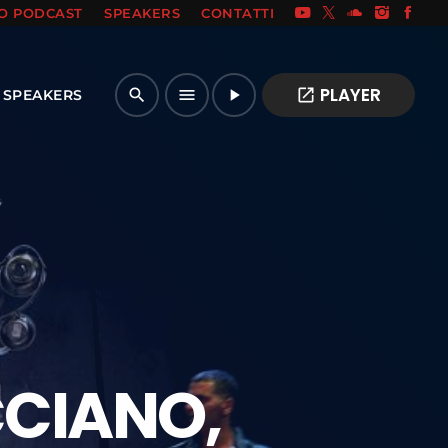
IO PODCAST
SPEAKERS
CONTATTI
PLAYER
open_in_new
search
menu
play_arrow
SPEAKERS
CCIANO,