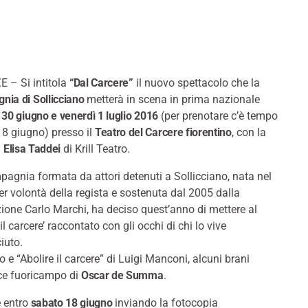
 – Si intitola
“Dal Carcere”
il nuovo spettacolo che la
ia di Sollicciano
metterà in scena in prima nazionale
 30 giugno e venerdì 1 luglio 2016
(per prenotare c’è tempo
18 giugno) presso il
Teatro del Carcere fiorentino
, con la
i
Elisa Taddei
di Krill Teatro.
agnia formata da attori detenuti a Sollicciano, nata nel
r volontà della regista e sostenuta dal 2005 dalla
one Carlo Marchi, ha deciso quest’anno di mettere al
‘il carcere’ raccontato con gli occhi di chi lo vive
iuto.
o e “Abolire il carcere” di Luigi Manconi, alcuni brani
voce fuoricampo di
Oscar de Summa
.
 entro
sabato 18 giugno
inviando la fotocopia