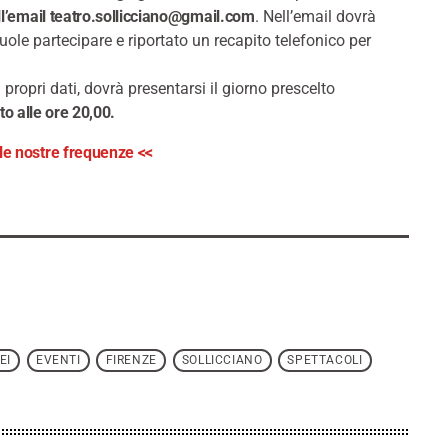
ll’email teatro.sollicciano@gmail.com
. Nell’email dovrà
vuole partecipare e riportato un recapito telefonico per
propri dati, dovrà presentarsi il giorno prescelto
o alle ore 20,00.
ulle nostre frequenze <<
EI
EVENTI
FIRENZE
SOLLICCIANO
SPETTACOLI