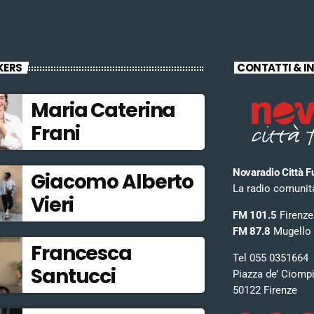
KERS
CONTATTI & I
Maria Caterina
Frani
Novaradio Città F
Giacomo Alberto
La radio comunitar
Vieri
FM 101.5
Firenze
FM 87.8
Mugello
Francesca
Tel 055 0351664
Santucci
Piazza de’ Ciomp
50122 Firenze