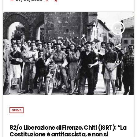
insert_link
NEWS
82/o Liberazione di Firenze, Chiti (ISRT): “La
Costituzione è antifascista, e non si