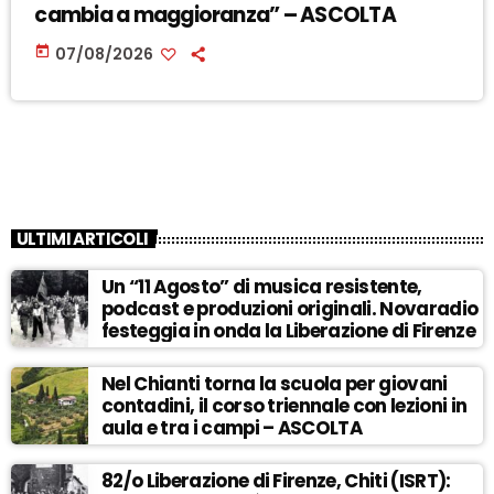
cambia a maggioranza” – ASCOLTA
today
07/08/2026
ULTIMI ARTICOLI
Un “11 Agosto” di musica resistente,
podcast e produzioni originali. Novaradio
festeggia in onda la Liberazione di Firenze
Nel Chianti torna la scuola per giovani
contadini, il corso triennale con lezioni in
aula e tra i campi – ASCOLTA
82/o Liberazione di Firenze, Chiti (ISRT):