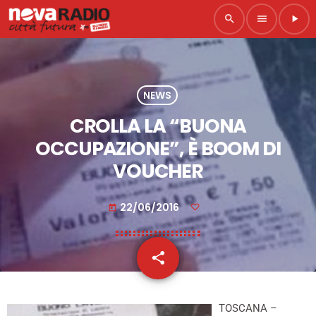
search
menu
play_arrow
NEWS
CROLLA LA “BUONA
OCCUPAZIONE”, È BOOM DI
VOUCHER
22/06/2016
today
share
email
TOSCANA –