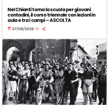
Nel Chianti torna la scuola per giovani
contadini, il corso triennale con lezioni in
aula e tra i campi – ASCOLTA
today
07/08/2026
insert_link