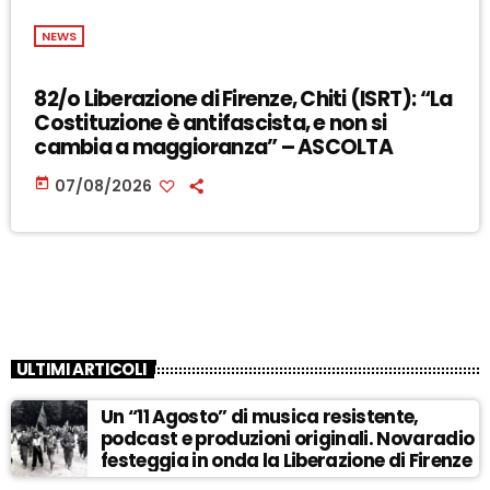
NEWS
82/o Liberazione di Firenze, Chiti (ISRT): “La
Costituzione è antifascista, e non si
cambia a maggioranza” – ASCOLTA
today
07/08/2026
ULTIMI ARTICOLI
Un “11 Agosto” di musica resistente,
podcast e produzioni originali. Novaradio
festeggia in onda la Liberazione di Firenze