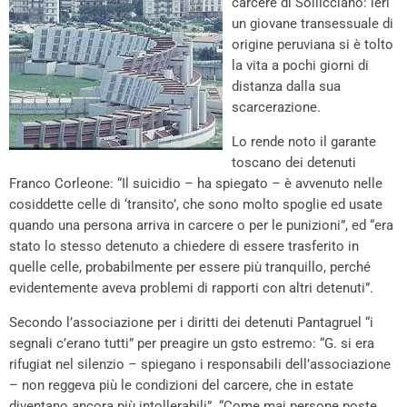
carcere di Sollicciano: ieri
un giovane transessuale di
origine peruviana si è tolto
la vita a pochi giorni di
distanza dalla sua
scarcerazione.
Lo rende noto il garante
toscano dei detenuti
Franco Corleone: “Il suicidio – ha spiegato – è avvenuto nelle
cosiddette celle di ‘transito’, che sono molto spoglie ed usate
quando una persona arriva in carcere o per le punizioni”, ed “era
stato lo stesso detenuto a chiedere di essere trasferito in
quelle celle, probabilmente per essere più tranquillo, perché
evidentemente aveva problemi di rapporti con altri detenuti”.
Secondo l’associazione per i diritti dei detenuti Pantagruel “i
segnali c’erano tutti” per preagire un gsto estremo: “G. si era
rifugiat nel silenzio – spiegano i responsabili dell’associazione
– non reggeva più le condizioni del carcere, che in estate
diventano ancora più intollerabili”. “Come mai persone poste