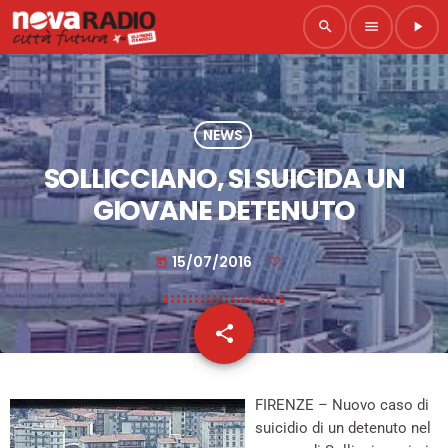
search
menu
play_arrow
NEWS
SOLLICCIANO, SI SUICIDA UN
GIOVANE DETENUTO
15/07/2016
today
share
email
FIRENZE – Nuovo caso di
suicidio di un detenuto nel