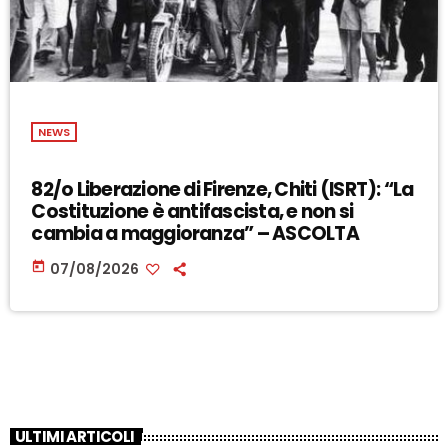
NEWS
82/o Liberazione di Firenze, Chiti (ISRT): “La
Costituzione è antifascista, e non si
cambia a maggioranza” – ASCOLTA
today
07/08/2026
ULTIMI ARTICOLI