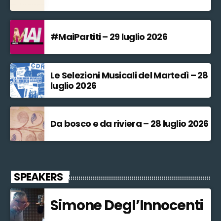
#MaiPartiti – 29 luglio 2026
Le Selezioni Musicali del Martedì – 28
luglio 2026
Da bosco e da riviera – 28 luglio 2026
SPEAKERS
Simone Degl’Innocenti