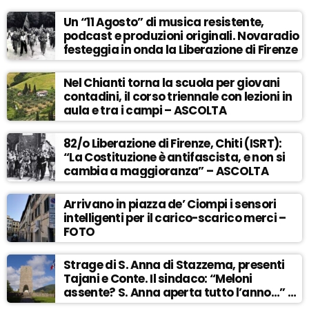
Un “11 Agosto” di musica resistente,
podcast e produzioni originali. Novaradio
festeggia in onda la Liberazione di Firenze
Nel Chianti torna la scuola per giovani
contadini, il corso triennale con lezioni in
aula e tra i campi – ASCOLTA
82/o Liberazione di Firenze, Chiti (ISRT):
“La Costituzione è antifascista, e non si
cambia a maggioranza” – ASCOLTA
Arrivano in piazza de’ Ciompi i sensori
intelligenti per il carico-scarico merci –
FOTO
Strage di S. Anna di Stazzema, presenti
Tajani e Conte. Il sindaco: “Meloni
assente? S. Anna aperta tutto l’anno…” –
ASCOLTA