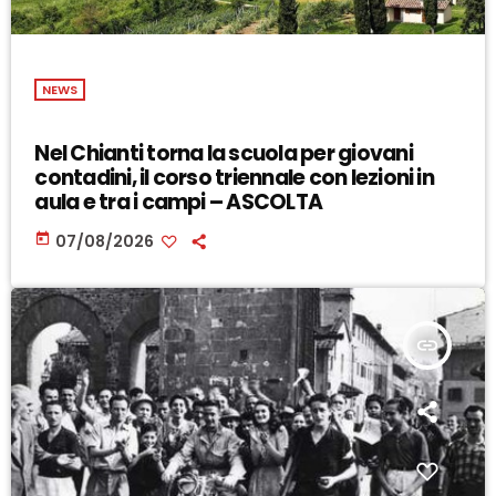
NEWS
Nel Chianti torna la scuola per giovani
contadini, il corso triennale con lezioni in
aula e tra i campi – ASCOLTA
today
07/08/2026
insert_link