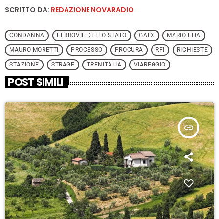
SCRITTO DA:
REDAZIONE NOVARADIO
CONDANNA
FERROVIE DELLO STATO
GATX
MARIO ELIA
MAURO MORETTI
PROCESSO
PROCURA
RFI
RICHIESTE
STAZIONE
STRAGE
TRENITALIA
VIAREGGIO
POST SIMILI
insert_link