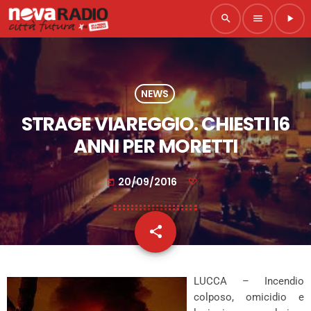
search
menu
play_arrow
NEWS
STRAGE VIAREGGIO. CHIESTI 16
ANNI PER MORETTI
20/09/2016
today
share
email
LUCCA – Incendio
colposo, omicidio e