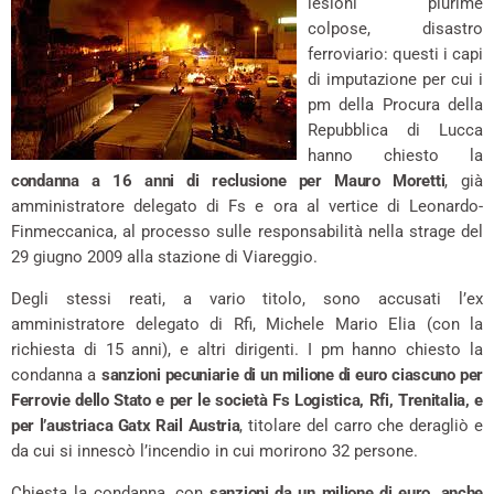
lesioni plurime
colpose, disastro
ferroviario: questi i capi
di imputazione per cui i
pm della Procura della
Repubblica di Lucca
hanno chiesto la
condanna a 16 anni di reclusione per Mauro Moretti
, già
amministratore delegato di Fs e ora al vertice di Leonardo-
Finmeccanica, al processo sulle responsabilità nella strage del
29 giugno 2009 alla stazione di Viareggio.
Degli stessi reati, a vario titolo, sono accusati l’ex
amministratore delegato di Rfi, Michele Mario Elia (con la
richiesta di 15 anni), e altri dirigenti. I pm hanno chiesto la
condanna a
sanzioni pecuniarie di un milione di euro ciascuno per
Ferrovie dello Stato e per le società Fs Logistica, Rfi, Trenitalia, e
per l’austriaca Gatx Rail
Austria
, titolare del carro che deragliò e
da cui si innescò l’incendio in cui morirono 32 persone.
Chiesta la condanna, con
sanzioni da un milione di euro, anche