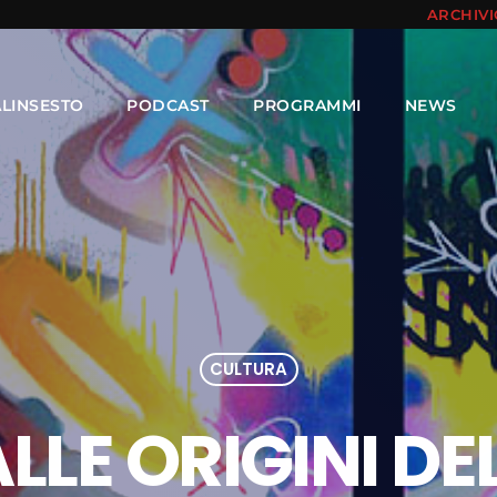
ARCHIV
ALINSESTO
PODCAST
PROGRAMMI
NEWS
CULTURA
ALLE ORIGINI DE