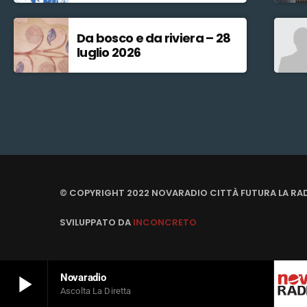
Da bosco e da riviera – 28
luglio 2026
© COPYRIGHT 2022 NOVARADIO CITTÀ FUTURA LA RA
SVILUPPATO DA
INCONCRETO
play_arrow
Novaradio
Ascolta La Diretta