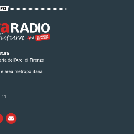
NFO
utura
ia dell’Arci di Firenze
 e area metropolitana
i 11