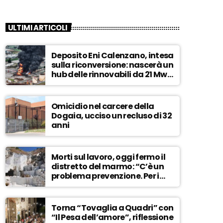
ULTIMI ARTICOLI
Deposito Eni Calenzano, intesa
sulla riconversione: nascerà un
hub delle rinnovabili da 21 Mw –
ASCOLTA
Omicidio nel carcere della
Dogaia, ucciso un recluso di 32
anni
Morti sul lavoro, oggi fermo il
distretto del marmo: “C’è un
problema prevenzione. Per i
controlli, un solo ispettore” –
ASCOLTA
Torna “Tovaglia a Quadri” con
“Il Pesa dell’amore”, riflessione