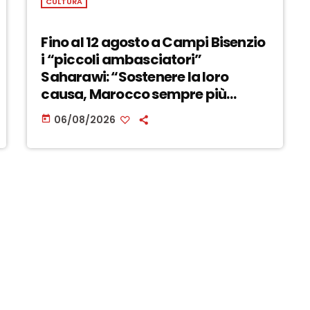
CULTURA
Fino al 12 agosto a Campi Bisenzio
i “piccoli ambasciatori”
Saharawi: “Sostenere la loro
causa, Marocco sempre più
invadente” – ASCOLTA
06/08/2026
today