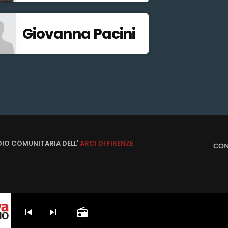
Giovanna Pacini
DIO COMUNITARIA DELL'
ARCI DI FIRENZE
CON
skip_previous
skip_next
radio