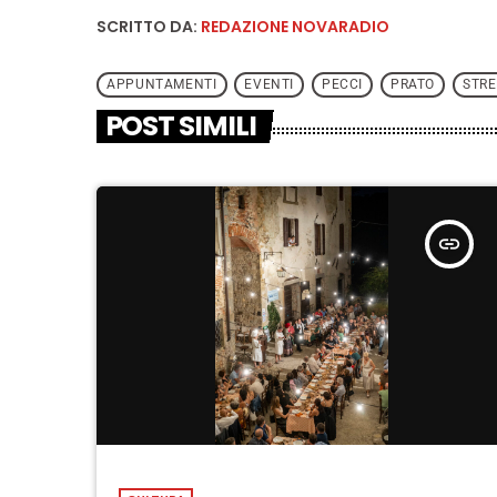
SCRITTO DA:
REDAZIONE NOVARADIO
APPUNTAMENTI
EVENTI
PECCI
PRATO
STRE
POST SIMILI
insert_link