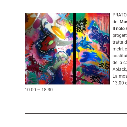
PRATO 
del
Mus
Il noto 
progett
tratta 
metri, 
costitu
della c
Ablack,
La most
13.00 e
10.00 – 18.30.