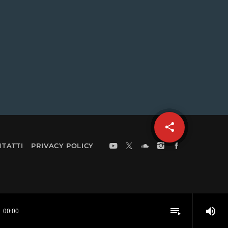
share
email
TATTI
PRIVACY POLICY
volume_up
playlist_play
00:00