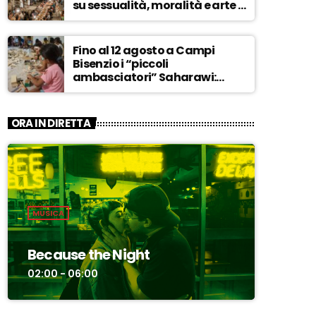
su sessualità, moralità e arte –
ASCOLTA
Fino al 12 agosto a Campi
Bisenzio i “piccoli
ambasciatori” Saharawi:
“Sostenere la loro causa,
Marocco sempre più
invadente” – ASCOLTA
ORA IN DIRETTA
MUSICA
Because the Night
02:00 - 06:00