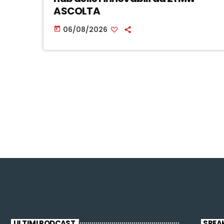
ASCOLTA
06/08/2026
today
ULTIMI PODCAST
SPEA