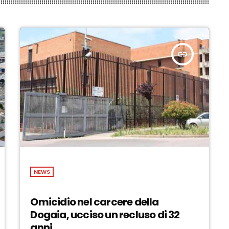
insert_link
NEWS
Omicidio nel carcere della
Dogaia, ucciso un recluso di 32
anni