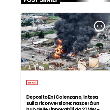
insert_link
NEWS
Deposito Eni Calenzano, intesa
sulla riconversione: nascerà un
hub delle rinnovabili da 21 Mw –