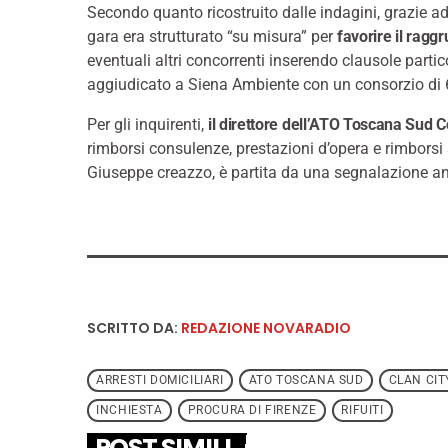
Secondo quanto ricostruito dalle indagini, grazie ad 
gara era strutturato “su misura” per
favorire il rag
eventuali altri concorrenti inserendo clausole parti
aggiudicato a Siena Ambiente con un consorzio di 
Per gli inquirenti,
il direttore dell’ATO Toscana Sud C
rimborsi consulenze, prestazioni d’opera e rimborsi
Giuseppe creazzo, è partita da una segnalazione an
SCRITTO DA:
REDAZIONE NOVARADIO
ARRESTI DOMICILIARI
ATO TOSCANA SUD
CLAN CIT
INCHIESTA
PROCURA DI FIRENZE
RIFUITI
POST SIMILI