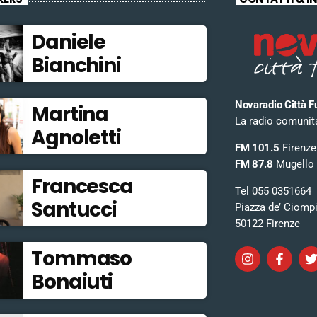
Daniele
Bianchini
Novaradio Città F
Martina
La radio comunitar
Agnoletti
FM 101.5
Firenze
FM 87.8
Mugello
Francesca
Tel 055 0351664
Santucci
Piazza de’ Ciomp
50122 Firenze
Tommaso
Bonaiuti