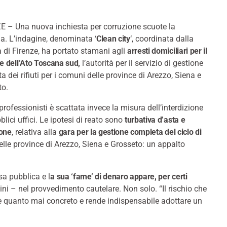
E – Una nuova inchiesta per corruzione scuote la
a. L’indagine, denominata ‘
Clean city
‘, coordinata dalla
 di Firenze, ha portato stamani agli
arresti domiciliari per il
re dell’Ato Toscana sud,
l’autorità per il servizio di gestione
ta dei rifiuti per i comuni delle province di Arezzo, Siena e
to.
 professionisti è scattata invece la misura dell’interdizione
blici uffici. Le ipotesi di reato sono
turbativa d’asta e
ione
, relativa alla
gara per la gestione completa del ciclo di
lle province di Arezzo, Siena e Grosseto: un appalto
sa pubblica e l
a sua ‘fame’ di denaro appare, per certi
bini – nel provvedimento cautelare. Non solo. “Il rischio che
è quanto mai concreto e rende indispensabile adottare un