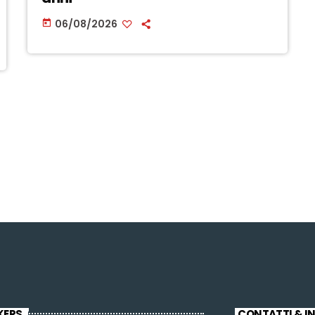
06/08/2026
today
KERS
CONTATTI & I