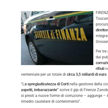
FIRENZ
Toscan
procura
diretto
integra
Grosse
Per tre
dai pub
corruz
rifiuti
ne
ventennale per un totale di
circa 3,5 miliardi di euro
.
“L
a spregiudicatezza di Corti
nella gestione della co
aspetti, imbarazzante”
scrive il gip di Firenze Zano
si presti a nuove forme di corruzione – aggunge – 
rimedio cautelare di contenimento”.