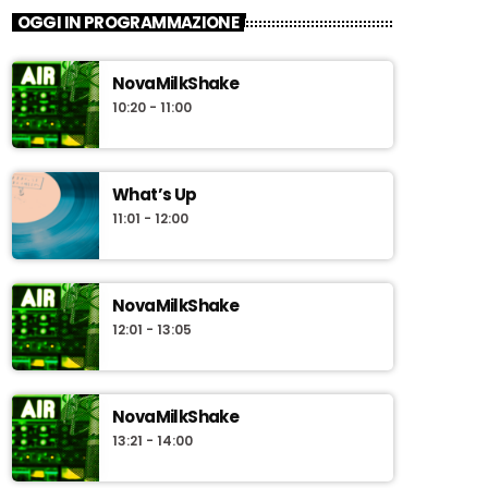
News Box
OGGI IN PROGRAMMAZIONE
Notizie e approfondimenti
sull'attualità a cura della redazione
NovaMilkShake
giornalistica di Novaradio
"News Box" uno sguardo quotidiano
10:20 - 11:00
sull'attualità con approfondimenti e interviste
a cura della redazione giornalistica di
Novaradio. In conduzione Riccardo Pinzauti.
What’s Up
11:01 - 12:00
NovaMilkShake
12:01 - 13:05
NovaMilkShake
13:21 - 14:00