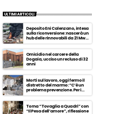
ULTIMI ARTICOLI
Deposito Eni Calenzano, intesa
sulla riconversione: nascerà un
hub delle rinnovabili da 21 Mw –
ASCOLTA
Omicidio nel carcere della
Dogaia, ucciso un recluso di 32
anni
Morti sul lavoro, oggi fermo il
distretto del marmo: “C’è un
problema prevenzione. Per i
controlli, un solo ispettore” –
ASCOLTA
Torna “Tovaglia a Quadri” con
“Il Pesa dell’amore”, riflessione