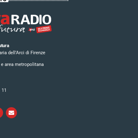
utura
ia dell’Arci di Firenze
 e area metropolitana
i 11