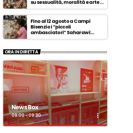
su sessualità, moralità e arte –
ASCOLTA
Fino al 12 agosto a Campi
Bisenzio i “piccoli
ambasciatori” Saharawi:
“Sostenere la loro causa,
Marocco sempre più
invadente” – ASCOLTA
ORA IN DIRETTA
NOTIZIE
News Box
more_vert
09:00 - 09:30
close