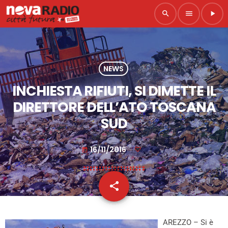
search
menu
play_arrow
NEWS
INCHIESTA RIFIUTI, SI DIMETTE IL
DIRETTORE DELL’ATO TOSCANA
SUD
16/11/2016
today
share
email
AREZZO – Si è