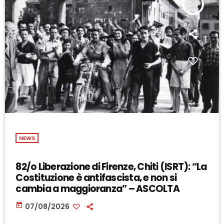
insert_link
NEWS
82/o Liberazione di Firenze, Chiti (ISRT): “La
Costituzione è antifascista, e non si
cambia a maggioranza” – ASCOLTA
today
07/08/2026