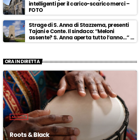
intelligenti per il carico-scarico merci –
FOTO
Strage di S. Anna di Stazzema, presenti
Tajani e Conte. Il sindaco: “Meloni
assente? S. Anna aperta tutto l’anno…” –
ASCOLTA
ORA IN DIRETTA
MUSICA
Roots & Black