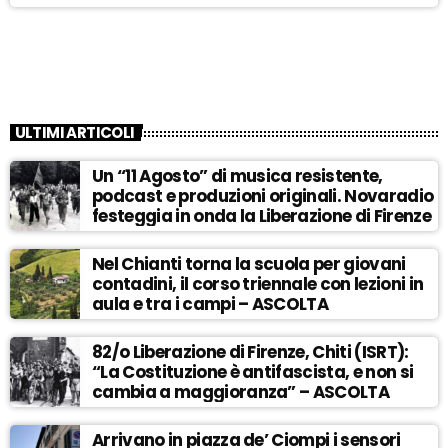
ULTIMI ARTICOLI
Un “11 Agosto” di musica resistente,
podcast e produzioni originali. Novaradio
festeggia in onda la Liberazione di Firenze
Nel Chianti torna la scuola per giovani
contadini, il corso triennale con lezioni in
aula e tra i campi – ASCOLTA
82/o Liberazione di Firenze, Chiti (ISRT):
“La Costituzione è antifascista, e non si
cambia a maggioranza” – ASCOLTA
Arrivano in piazza de’ Ciompi i sensori