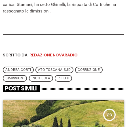
carica. Stamani, ha detto Ghinelli, la risposta di Corti che ha
rassegnato le dimissioni.
SCRITTO DA:
REDAZIONE NOVARADIO
ANDREA CORTI
ATO TOSCANA SUD
CORRUZIONE
DIMISSIONI
INCHIESTA
RIFIUTI
POST SIMILI
insert_link