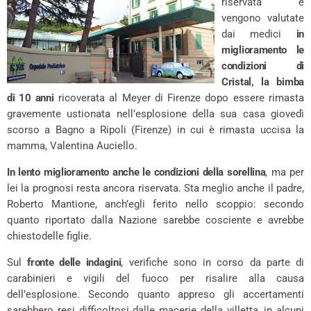
riservata e
vengono valutate
dai medici
in
miglioramento le
condizioni di
Cristal, la bimba
di 10 anni
ricoverata al Meyer di Firenze dopo essere rimasta
gravemente ustionata nell’esplosione della sua casa giovedì
scorso a Bagno a Ripoli (Firenze) in cui è rimasta uccisa la
mamma, Valentina Auciello.
In lento miglioramento anche le condizioni della sorellina
, ma per
lei la prognosi resta ancora riservata. Sta meglio anche il padre,
Roberto Mantione, anch’egli ferito nello scoppio: secondo
quanto riportato dalla Nazione sarebbe cosciente e avrebbe
chiestodelle figlie.
Sul
fronte delle indagini
, verifiche sono in corso da parte di
carabinieri e vigili del fuoco per risalire alla causa
dell’esplosione. Secondo quanto appreso gli accertamenti
sarebbero resi difficoltosi dalle macerie della villetta, in alcuni