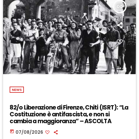
insert_link
NEWS
82/o Liberazione di Firenze, Chiti (ISRT): “La
Costituzione è antifascista, e non si
cambia a maggioranza” – ASCOLTA
today
07/08/2026