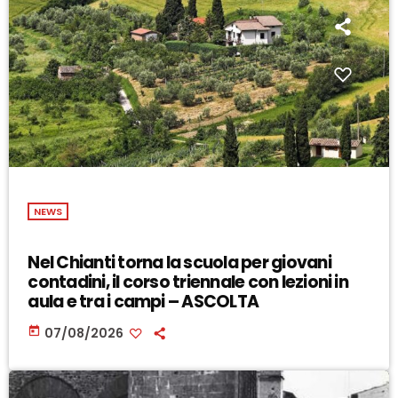
NEWS
Nel Chianti torna la scuola per giovani
contadini, il corso triennale con lezioni in
aula e tra i campi – ASCOLTA
today
07/08/2026