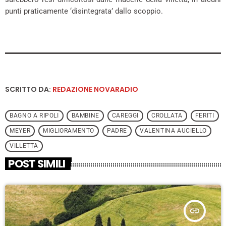
punti praticamente ‘disintegrata’ dallo scoppio.
SCRITTO DA:
REDAZIONE NOVARADIO
BAGNO A RIPOLI
BAMBINE
CAREGGI
CROLLATA
FERITI
MEYER
MIGLIORAMENTO
PADRE
VALENTINA AUCIELLO
VILLETTA
POST SIMILI
insert_link