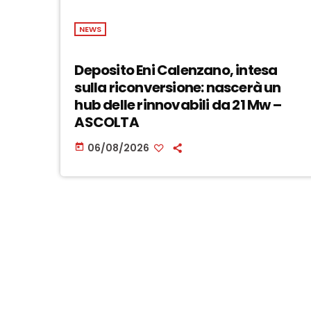
NEWS
Deposito Eni Calenzano, intesa
sulla riconversione: nascerà un
hub delle rinnovabili da 21 Mw –
ASCOLTA
06/08/2026
today