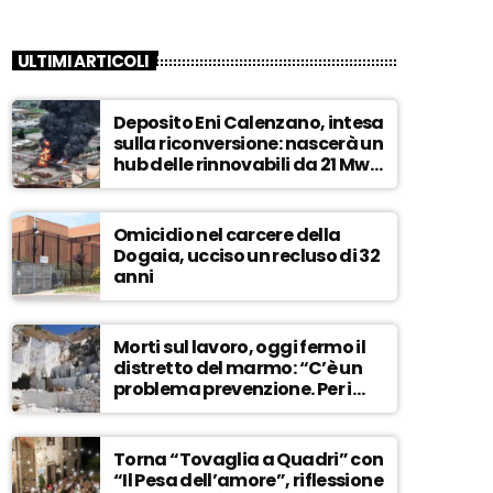
ULTIMI ARTICOLI
Deposito Eni Calenzano, intesa
sulla riconversione: nascerà un
hub delle rinnovabili da 21 Mw –
ASCOLTA
Omicidio nel carcere della
Dogaia, ucciso un recluso di 32
anni
Morti sul lavoro, oggi fermo il
distretto del marmo: “C’è un
problema prevenzione. Per i
controlli, un solo ispettore” –
ASCOLTA
Torna “Tovaglia a Quadri” con
“Il Pesa dell’amore”, riflessione