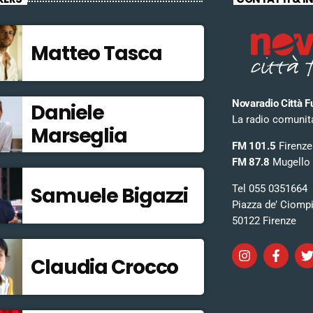
Matteo Tasca
Novaradio Città F
Daniele
La radio comunitar
Marseglia
FM 101.5
Firenze
FM 87.8
Mugello
Tel 055 0351664
Samuele Bigazzi
Piazza de’ Ciomp
50122 Firenze
Claudia Crocco