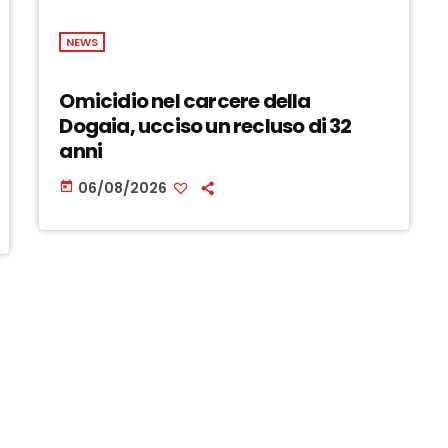
NEWS
Omicidio nel carcere della
Dogaia, ucciso un recluso di 32
anni
06/08/2026
today