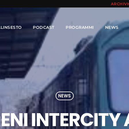
ARCHIV
ALINSESTO
PODCAST
PROGRAMMI
NEWS
NEWS
RENI INTERCITY