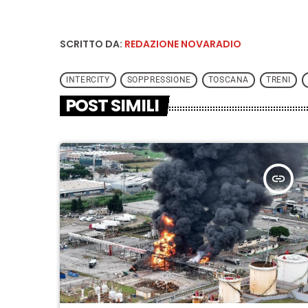
SCRITTO DA:
REDAZIONE NOVARADIO
INTERCITY
SOPPRESSIONE
TOSCANA
TRENI
POST SIMILI
insert_link