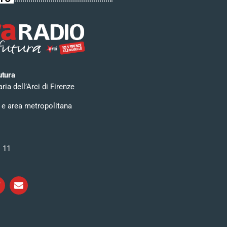
utura
ia dell’Arci di Firenze
 e area metropolitana
i 11