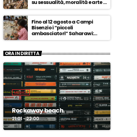
su sessualità, moralità e arte –
ASCOLTA
Fino al 12 agosto a Campi
Bisenzio i “piccoli
ambasciatori” Saharawi:
“Sostenere la loro causa,
Marocco sempre più
invadente” – ASCOLTA
ORA IN DIRETTA
MUSICA
Rockaway beach
21:01 - 22:00