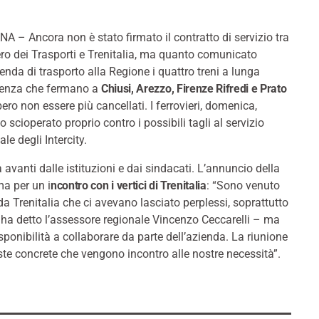
 – Ancora non è stato firmato il contratto di servizio tra
ro dei Trasporti e Trenitalia, ma quanto comunicato
ienda di trasporto alla Regione i quattro treni a lunga
renza che fermano a
Chiusi, Arezzo, Firenze Rifredi e Prato
ero non essere più cancellati. I ferrovieri, domenica,
 scioperato proprio contro i possibili tagli al servizio
ale degli Intercity.
 avanti dalle istituzioni e dai sindacati. L’annuncio della
a per un i
ncontro con i vertici di Trenitalia
: “Sono venuto
 da Trenitalia che ci avevano lasciato perplessi, soprattutto
– ha detto l’assessore regionale Vincenzo Ceccarelli – ma
sponibilità a collaborare da parte dell’azienda. La riunione
ste concrete che vengono incontro alle nostre necessità”.