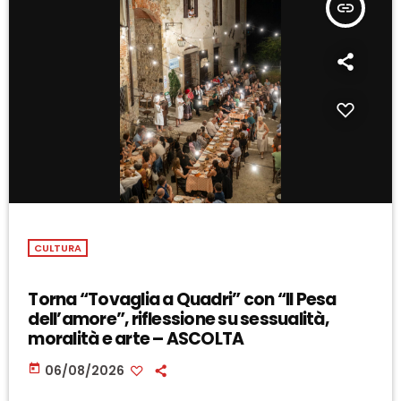
insert_link
CULTURA
Torna “Tovaglia a Quadri” con “Il Pesa
dell’amore”, riflessione su sessualità,
moralità e arte – ASCOLTA
today
06/08/2026