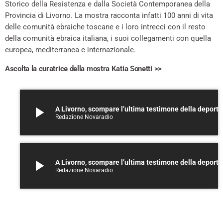
Storico della Resistenza e dalla Società Contemporanea della
Provincia di Livorno. La mostra racconta infatti 100 anni di vita
delle comunità ebraiche toscane e i loro intrecci con il resto
della comunità ebraica italiana, i suoi collegamenti con quella
europea, mediterranea e internazionale.
Ascolta la curatrice della mostra Katia Sonetti >>
play_arrow
A Livorno, scompare l’ultima testimone della deport
Redazione Novaradio
play_arrow
A Livorno, scompare l’ultima testimone della deport
Redazione Novaradio