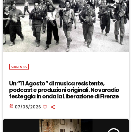
CULTURA
Un “11 Agosto” di musica resistente,
podcast e produzioni originali. Novaradio
festeggia in onda la Liberazione di Firenze
today
07/08/2026