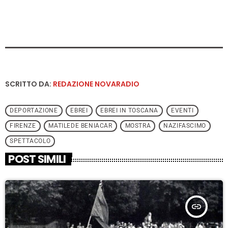
SCRITTO DA:
REDAZIONE NOVARADIO
DEPORTAZIONE
EBREI
EBREI IN TOSCANA
EVENTI
FIRENZE
MATILEDE BENIACAR
MOSTRA
NAZIFASCIMO
SPETTACOLO
POST SIMILI
insert_link