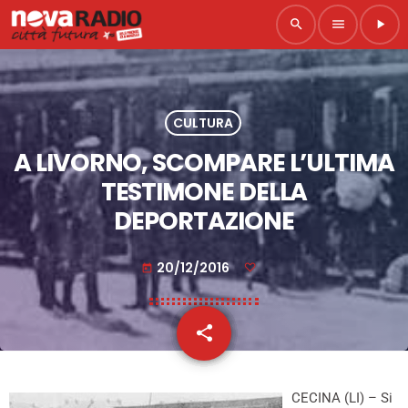
search
menu
play_arrow
CULTURA
A LIVORNO, SCOMPARE L’ULTIMA
TESTIMONE DELLA
DEPORTAZIONE
20/12/2016
today
share
email
CECINA (LI) – Si