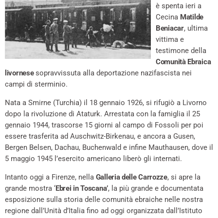
è spenta ieri a
Cecina
Matilde
Beniacar
, ultima
vittima e
testimone della
Comunità Ebraica
livornese
sopravvissuta alla deportazione nazifascista nei
campi di sterminio.
Nata a Smirne (Turchia) il 18 gennaio 1926, si rifugiò a Livorno
dopo la rivoluzione di Ataturk. Arrestata con la famiglia il 25
gennaio 1944, trascorse 15 giorni al campo di Fossoli per poi
essere trasferita ad Auschwitz-Birkenau, e ancora a Gusen,
Bergen Belsen, Dachau, Buchenwald e infine Mauthausen, dove il
5 maggio 1945 l’esercito americano liberò gli internati.
Intanto oggi a Firenze, nella
Galleria delle Carrozze
, si apre la
grande mostra ‘
Ebrei in Toscana’
, la più grande e documentata
esposizione sulla storia delle comunità ebraiche nelle nostra
regione dall’Unità d’Italia fino ad oggi organizzata dall’Istituto