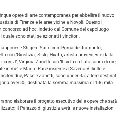
nque opere di arte contemporanea per abbellire il nuovo
ustizia di Firenze e le aree vicine a Novoli. Questo il
 un concorso ad hoc, indetto dal Comune del capoluogo
l quale sono stati selezionati i vincitori.
 giapponese Shigeru Saito con ‘Prima del tramonto’,
tta con ‘Giustizia’, Sislej Hxafa, artista proveniente dalla
 con ‘J’, Virginia Zanetti con ‘Il cielo stellato sopra di me,
le in me’, e Mauro Pace insieme a Saverio Villirillo e
citori due, Pace e Zanetti, sono under 35: a loro destinati
ategoria over 35, destinata la somma massima di 136 mila
dovranno elaborare il progetto esecutivo delle opere che sarà
zzato: il Palazzo di giustizia avrà le nuove installazioni