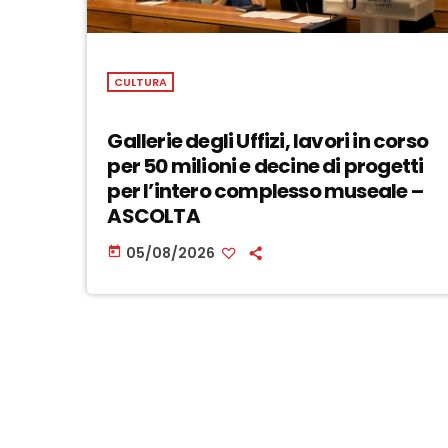
CULTURA
Gallerie degli Uffizi, lavori in corso
per 50 milioni e decine di progetti
per l’intero complesso museale –
ASCOLTA
05/08/2026
today