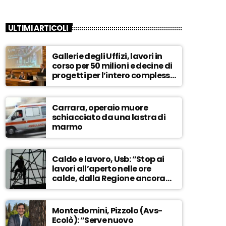
ULTIMI ARTICOLI
Gallerie degli Uffizi, lavori in
corso per 50 milioni e decine di
progetti per l’intero complesso
museale – ASCOLTA
Carrara, operaio muore
schiacciato da una lastra di
marmo
Caldo e lavoro, Usb: “Stop ai
lavori all’aperto nelle ore
calde, dalla Regione ancora
nessuna risposta” – ASCOLTA
Montedomini, Pizzolo (Avs-
Ecolò): “Serve nuovo