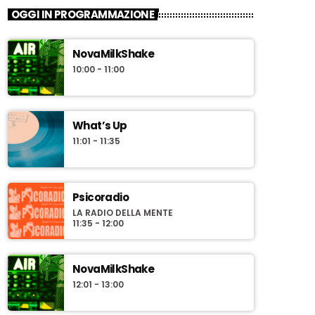
News Box
OGGI IN PROGRAMMAZIONE
Notizie e approfondimenti
sull'attualità a cura della redazione
NovaMilkShake
giornalistica di Novaradio
"News Box" uno sguardo quotidiano
10:00 - 11:00
sull'attualità con approfondimenti e interviste
a cura della redazione giornalistica di
Novaradio. In conduzione Riccardo Pinzauti.
What’s Up
11:01 - 11:35
Psicoradio
LA RADIO DELLA MENTE
11:35 - 12:00
NovaMilkShake
12:01 - 13:00