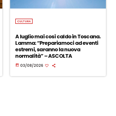
CULTURA
A luglio mai così caldo in Toscana.
Lamma: “Prepariamoci ad eventi
estremi, saranno la nuova
normalità” – ASCOLTA
03/08/2026
today