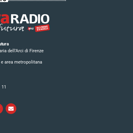
utura
ia dell’Arci di Firenze
 e area metropolitana
i 11