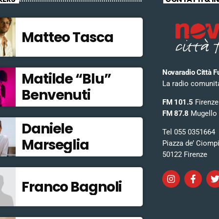
Matteo Tasca
Novaradio Città F
Matilde “Blu”
La radio comunitar
Benvenuti
FM 101.5
Firenze
FM 87.8
Mugello
Daniele
Tel 055 0351664
Marseglia
Piazza de’ Ciomp
50122 Firenze
Franco Bagnoli