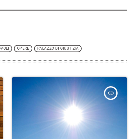
VOLI
OPERE
PALAZZO DI GIUSTIZIA
insert_link