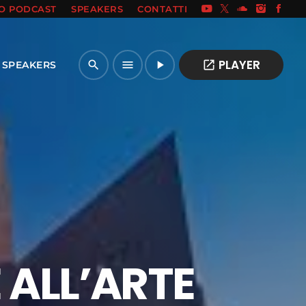
IO PODCAST
SPEAKERS
CONTATTI
PLAYER
open_in_new
search
menu
play_arrow
SPEAKERS
E ALL’ARTE