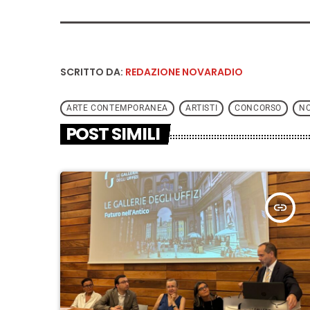
SCRITTO DA:
REDAZIONE NOVARADIO
ARTE CONTEMPORANEA
ARTISTI
CONCORSO
NO
POST SIMILI
insert_link