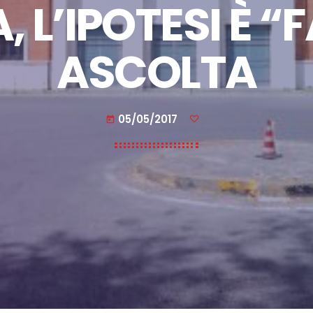
L’IPOTESI È “F
ASCOLTA
05/05/2017
today