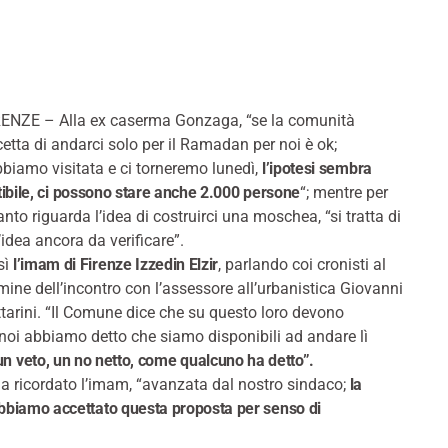
RENZE – Alla ex caserma Gonzaga, “se la comunità
etta di andarci solo per il Ramadan per noi è ok;
bbiamo visitata e ci torneremo lunedì,
l’ipotesi sembra
tibile, ci possono stare anche 2.000 persone
“; mentre per
nto riguarda l’idea di costruirci una moschea, “si tratta di
’idea ancora da verificare”.
sì
l’imam di Firenze Izzedin Elzir
, parlando coi cronisti al
mine dell’incontro con l’assessore all’urbanistica Giovanni
tarini. “Il Comune dice che su questo loro devono
– noi abbiamo detto che siamo disponibili ad andare lì
 un veto, un no netto, come qualcuno ha detto”.
a ricordato l’imam, “avanzata dal nostro sindaco;
la
bbiamo accettato questa proposta per senso di