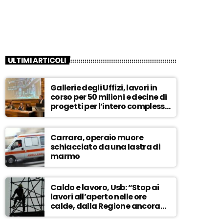
ULTIMI ARTICOLI
Gallerie degli Uffizi, lavori in
corso per 50 milioni e decine di
progetti per l’intero complesso
museale – ASCOLTA
Carrara, operaio muore
schiacciato da una lastra di
marmo
Caldo e lavoro, Usb: “Stop ai
lavori all’aperto nelle ore
calde, dalla Regione ancora
nessuna risposta” – ASCOLTA