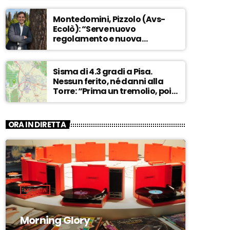
Montedomini, Pizzolo (Avs-
Ecolò): “Serve nuovo
regolamento e nuova
governance. La vecchia
dirigenza inadatta a guidare
la svolta” – ASCOLTA
Sisma di 4.3 gradi a Pisa.
Nessun ferito, né danni alla
Torre: “Prima un tremolio, poi
due scosse forti di 3/4 secondi”
– ASCOLTA
ORA IN DIRETTA
MUSICA
Morning Glory