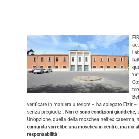
FI
acc
l’a
fat
qua
‘un
Co
ter
Bet
verificare in maniera ulteriore – ha spiegato Elzir 
senza pregiudizi.
Non ci sono condizioni giuridiche,
Un’opzione, quella della moschea nell’ex caserma, h
comunità vorrebbe una moschea in centro, ma noi a
responsabilità”
.