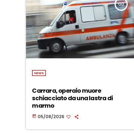
insert_link
NEWS
Carrara, operaio muore
schiacciato da una lastra di
marmo
05/08/2026
today