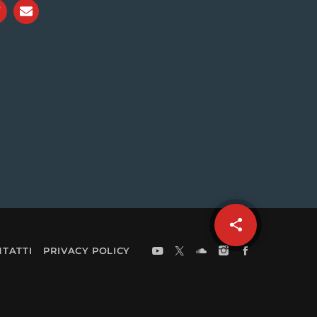
share
email
TATTI
PRIVACY POLICY