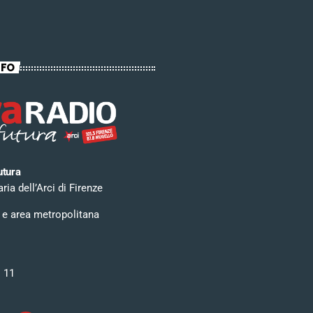
NFO
utura
ia dell’Arci di Firenze
 e area metropolitana
i 11