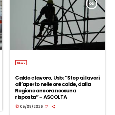
insert_link
NEWS
Caldo e lavoro, Usb: “Stop ai lavori
all’aperto nelle ore calde, dalla
Regione ancora nessuna
risposta” – ASCOLTA
05/08/2026
today