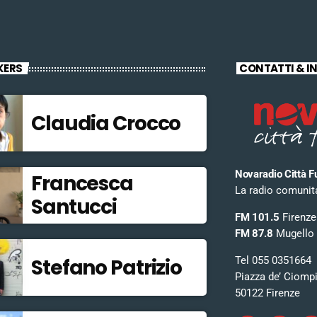
KERS
CONTATTI & I
Claudia Crocco
Novaradio Città F
Francesca
La radio comunitar
Santucci
FM 101.5
Firenze
FM 87.8
Mugello
Tel 055 0351664
Stefano Patrizio
Piazza de’ Ciomp
50122 Firenze