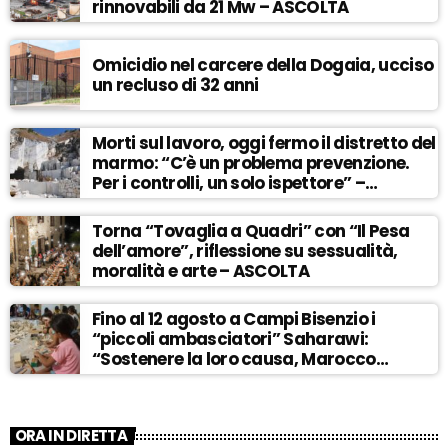
rinnovabili da 21 Mw – ASCOLTA
Omicidio nel carcere della Dogaia, ucciso
un recluso di 32 anni
Morti sul lavoro, oggi fermo il distretto del
marmo: “C’è un problema prevenzione.
Per i controlli, un solo ispettore” –
ASCOLTA
Torna “Tovaglia a Quadri” con “Il Pesa
dell’amore”, riflessione su sessualità,
moralità e arte – ASCOLTA
Fino al 12 agosto a Campi Bisenzio i
“piccoli ambasciatori” Saharawi:
“Sostenere la loro causa, Marocco
sempre più invadente” – ASCOLTA
ORA IN DIRETTA