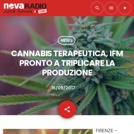
search
menu
play_arrow
NEWS
CANNABIS TERAPEUTICA, IFM
PRONTO A TRIPLICARE LA
PRODUZIONE
16/05/2017
today
share
email
FIRENZE –