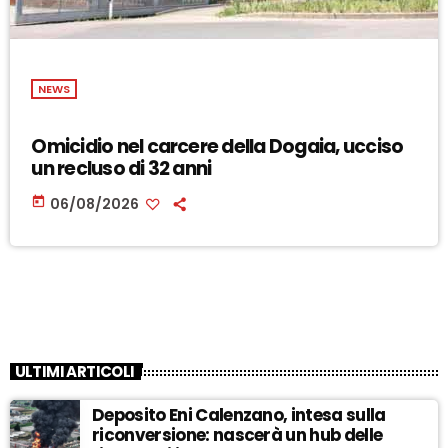
NEWS
Omicidio nel carcere della Dogaia, ucciso
un recluso di 32 anni
today
06/08/2026
ULTIMI ARTICOLI
Deposito Eni Calenzano, intesa sulla
riconversione: nascerà un hub delle