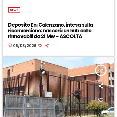
NEWS
Deposito Eni Calenzano, intesa sulla
riconversione: nascerà un hub delle
rinnovabili da 21 Mw – ASCOLTA
today
06/08/2026
insert_link