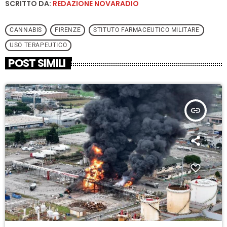
SCRITTO DA:
REDAZIONE NOVARADIO
CANNABIS
FIRENZE
STITUTO FARMACEUTICO MILITARE
USO TERAPEUTICO
POST SIMILI
insert_link