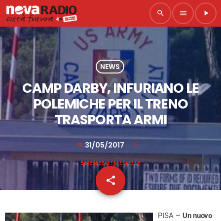
search
menu
play_arrow
NEWS
CAMP DARBY, INFURIANO LE
POLEMICHE PER IL TRENO
TRASPORTA ARMI
31/05/2017
today
share
email
PISA –
Un nuovo