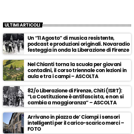
ULTIMI ARTICOLI
Un “11 Agosto” di musica resistente,
podcast e produzioni originali. Novaradio
festeggia in onda la Liberazione di Firenze
Nel Chianti torna la scuola per giovani
contadini, il corso triennale con lezioni in
aula e tra i campi – ASCOLTA
82/o Liberazione di Firenze, Chiti (ISRT):
“La Costituzione è antifascista, e non si
cambia a maggioranza” – ASCOLTA
Arrivano in piazza de’ Ciompi i sensori
intelligenti per il carico-scarico merci –
FOTO