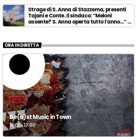
Strage di S. Anna di Stazzema, presenti
Tajani e Conte. Il sindaco: “Meloni
assente? S. Anna aperta tutto l’anno…” –
ASCOLTA
ORA IN DIRETTA
MUSICA
Be(a)st Music in Town
16:01 - 17:00