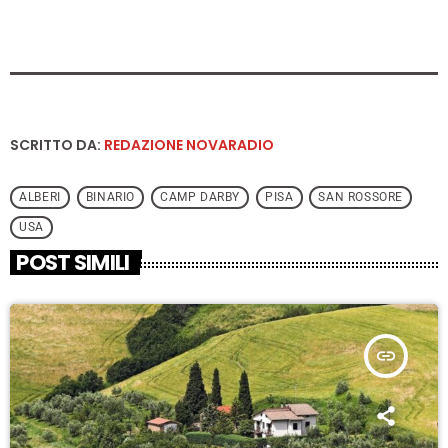
SCRITTO DA:
REDAZIONE NOVARADIO
ALBERI
BINARIO
CAMP DARBY
PISA
SAN ROSSORE
USA
POST SIMILI
insert_link