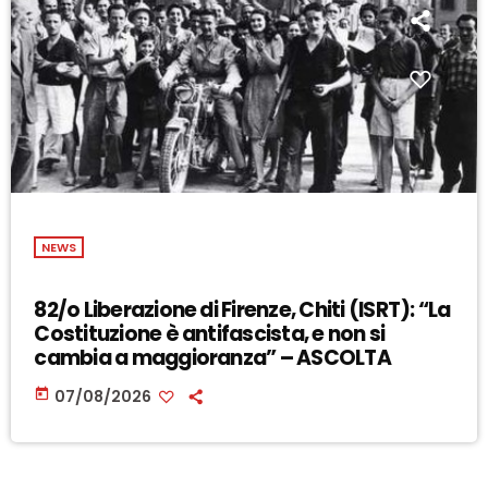
NEWS
82/o Liberazione di Firenze, Chiti (ISRT): “La
Costituzione è antifascista, e non si
cambia a maggioranza” – ASCOLTA
today
07/08/2026