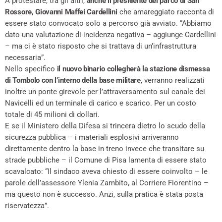
A protestare, tra gli altri,
anche il presidente del parco di San
Rossore, Giovanni Maffei Cardellini
che amareggiato racconta di
essere stato convocato solo a percorso già avviato. “Abbiamo
dato una valutazione di incidenza negativa – aggiunge Cardellini
– ma ci è stato risposto che si trattava di un’infrastruttura
necessaria”.
Nello specifico
il nuovo binario collegherà la stazione dismessa
di Tombolo con l’interno della base militare
, verranno realizzati
inoltre un ponte girevole per l’attraversamento sul canale dei
Navicelli ed un terminale di carico e scarico. Per un costo
totale di 45 milioni di dollari.
E se il Ministero della Difesa si trincera dietro lo scudo della
sicurezza pubblica – i materiali esplosivi arriveranno
direttamente dentro la base in treno invece che transitare su
strade pubbliche – il Comune di Pisa lamenta di essere stato
scavalcato: “Il sindaco aveva chiesto di essere coinvolto – le
parole dell’assessore Ylenia Zambito, al Corriere Fiorentino –
ma questo non è successo. Anzi, sulla pratica è stata posta
riservatezza”.