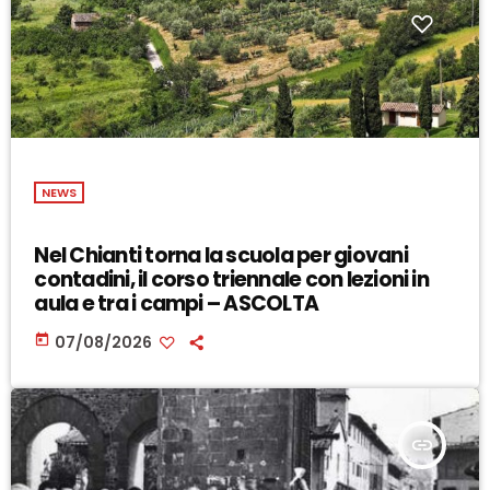
NEWS
Nel Chianti torna la scuola per giovani
contadini, il corso triennale con lezioni in
aula e tra i campi – ASCOLTA
today
07/08/2026
insert_link