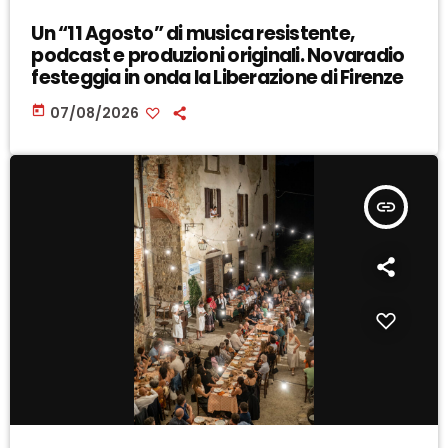
Un “11 Agosto” di musica resistente,
podcast e produzioni originali. Novaradio
festeggia in onda la Liberazione di Firenze
today
07/08/2026
insert_link