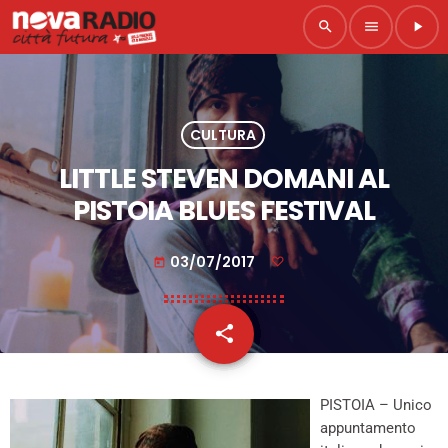
search
menu
play_arrow
CULTURA
LITTLE STEVEN DOMANI AL
PISTOIA BLUES FESTIVAL
03/07/2017
today
share
email
PISTOIA – Unico
appuntamento