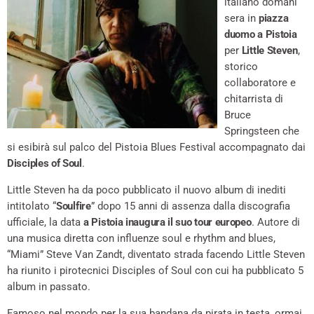
italiano domani
sera in
piazza
duomo a Pistoia
per
Little Steven
,
storico
collaboratore e
chitarrista di
Bruce
Springsteen che
si esibirà sul palco del Pistoia Blues Festival accompagnato dai
Disciples of Soul
.
Little Steven ha da poco pubblicato il nuovo album di inediti
intitolato “
Soulfire
” dopo 15 anni di assenza dalla discografia
ufficiale, la data
a Pistoia inaugura il suo tour europeo
. Autore di
una musica diretta con influenze soul e rhythm and blues,
“Miami” Steve Van Zandt, diventato strada facendo Little Steven
ha riunito i pirotecnici Disciples of Soul con cui ha pubblicato 5
album in passato.
Famoso nel mondo per la sua bandana da pirata in testa, ormai