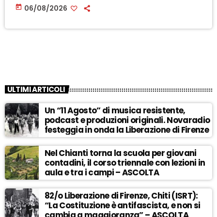
today
06/08/2026
ULTIMI ARTICOLI
Un “11 Agosto” di musica resistente,
podcast e produzioni originali. Novaradio
festeggia in onda la Liberazione di Firenze
Nel Chianti torna la scuola per giovani
contadini, il corso triennale con lezioni in
aula e tra i campi – ASCOLTA
82/o Liberazione di Firenze, Chiti (ISRT):
“La Costituzione è antifascista, e non si
cambia a maggioranza” – ASCOLTA