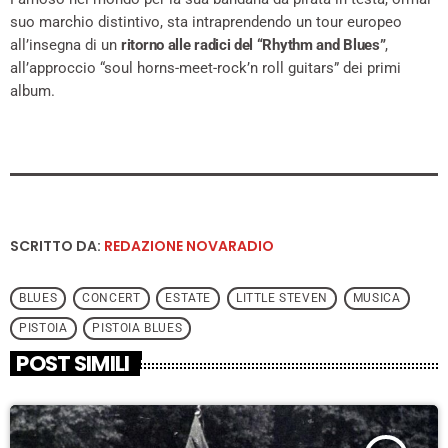
suo marchio distintivo, sta intraprendendo un tour europeo
all’insegna di un
ritorno alle radici del “Rhythm and Blues”
,
all’approccio “soul horns-meet-rock’n roll guitars” dei primi
album.
SCRITTO DA:
REDAZIONE NOVARADIO
BLUES
CONCERT
ESTATE
LITTLE STEVEN
MUSICA
PISTOIA
PISTOIA BLUES
POST SIMILI