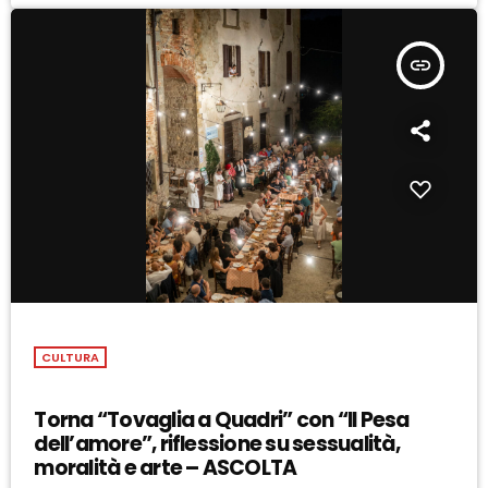
insert_link
CULTURA
Torna “Tovaglia a Quadri” con “Il Pesa
dell’amore”, riflessione su sessualità,
moralità e arte – ASCOLTA