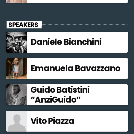
SPEAKERS
Daniele Bianchini
Emanuela Bavazzano
Guido Batistini
“AnziGuido”
Vito Piazza