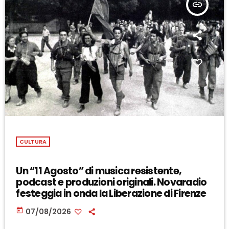
insert_link
CULTURA
Un “11 Agosto” di musica resistente,
podcast e produzioni originali. Novaradio
festeggia in onda la Liberazione di Firenze
today
07/08/2026