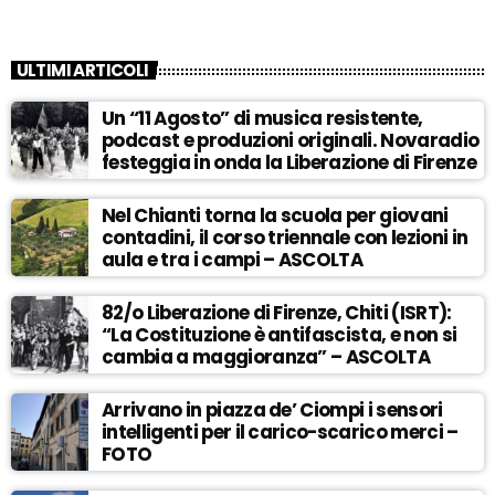
ULTIMI ARTICOLI
Un “11 Agosto” di musica resistente,
podcast e produzioni originali. Novaradio
festeggia in onda la Liberazione di Firenze
Nel Chianti torna la scuola per giovani
contadini, il corso triennale con lezioni in
aula e tra i campi – ASCOLTA
82/o Liberazione di Firenze, Chiti (ISRT):
“La Costituzione è antifascista, e non si
cambia a maggioranza” – ASCOLTA
Arrivano in piazza de’ Ciompi i sensori
intelligenti per il carico-scarico merci –
FOTO