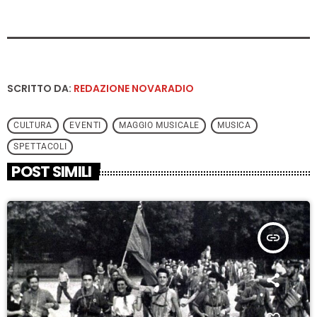
SCRITTO DA:
REDAZIONE NOVARADIO
CULTURA
EVENTI
MAGGIO MUSICALE
MUSICA
SPETTACOLI
POST SIMILI
insert_link