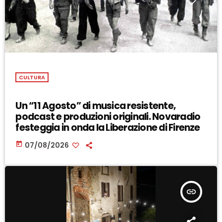
CULTURA
Un “11 Agosto” di musica resistente,
podcast e produzioni originali. Novaradio
festeggia in onda la Liberazione di Firenze
today
07/08/2026
insert_link