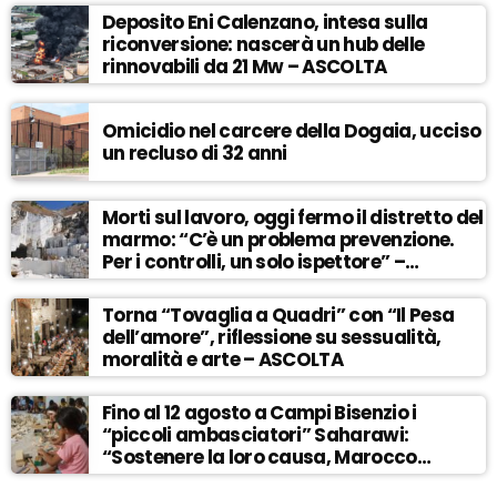
Deposito Eni Calenzano, intesa sulla
riconversione: nascerà un hub delle
rinnovabili da 21 Mw – ASCOLTA
Omicidio nel carcere della Dogaia, ucciso
un recluso di 32 anni
Morti sul lavoro, oggi fermo il distretto del
marmo: “C’è un problema prevenzione.
Per i controlli, un solo ispettore” –
ASCOLTA
Torna “Tovaglia a Quadri” con “Il Pesa
dell’amore”, riflessione su sessualità,
moralità e arte – ASCOLTA
Fino al 12 agosto a Campi Bisenzio i
“piccoli ambasciatori” Saharawi:
“Sostenere la loro causa, Marocco
sempre più invadente” – ASCOLTA