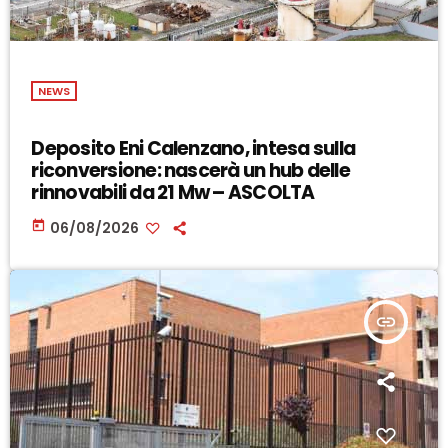
NEWS
Deposito Eni Calenzano, intesa sulla
riconversione: nascerà un hub delle
rinnovabili da 21 Mw – ASCOLTA
today
06/08/2026
insert_link