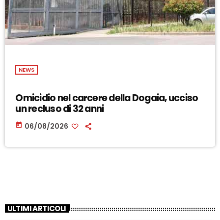
NEWS
Omicidio nel carcere della Dogaia, ucciso
un recluso di 32 anni
today
06/08/2026
ULTIMI ARTICOLI