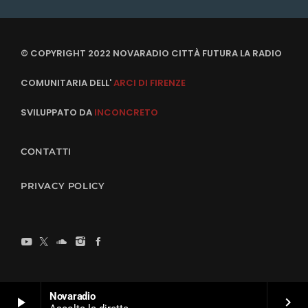
© COPYRIGHT 2022 NOVARADIO CITTÀ FUTURA LA RADIO
COMUNITARIA DELL'
ARCI DI FIRENZE
SVILUPPATO DA
INCONCRETO
CONTATTI
PRIVACY POLICY
Novaradio
play_arrow
keyboard_arrow_right