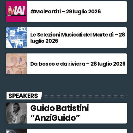
#MaiPartiti – 29 luglio 2026
Le Selezioni Musicali del Martedì – 28
luglio 2026
Da bosco e da riviera – 28 luglio 2026
SPEAKERS
Guido Batistini
“AnziGuido”