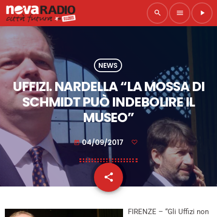
search
menu
play_arrow
NEWS
UFFIZI. NARDELLA “LA MOSSA DI
SCHMIDT PUÒ INDEBOLIRE IL
MUSEO”
04/09/2017
today
share
email
FIRENZE – “Gli Uffizi non