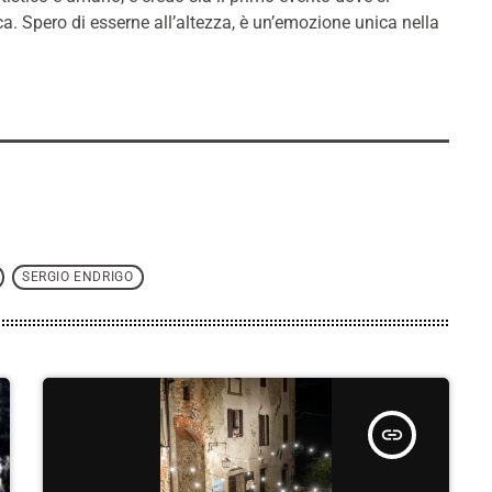
a. Spero di esserne all’altezza, è un’emozione unica nella
SERGIO ENDRIGO
insert_link