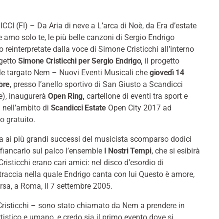
CI (FI) – Da Aria di neve a L’arca di Noè, da Era d’estate
e amo solo te, le più belle canzoni di Sergio Endrigo
 reinterpretate dalla voce di Simone Cristicchi all’interno
ogetto
Simone Cristicchi per Sergio Endrigo,
il progetto
le targato Nem – Nuovi Eventi Musicali che
giovedì 14
bre
, presso l’anello sportivo di San Giusto a Scandicci
e), inaugurerà
Open Ring,
cartellone di eventi tra sport e
nell’ambito di
Scandicci Estate
Open City 2017 ad
o gratuito.
ita ai più grandi successi del musicista scomparso dodici
affiancarlo sul palco l’ensemble
I Nostri Tempi
, che si esibirà
isticchi erano cari amici: nel disco d’esordio di
traccia nella quale Endrigo canta con lui Questo è amore,
rsa, a Roma, il 7 settembre 2005.
e Cristicchi – sono stato chiamato da Nem a prendere in
tistico e umano, e credo sia il primo evento dove si