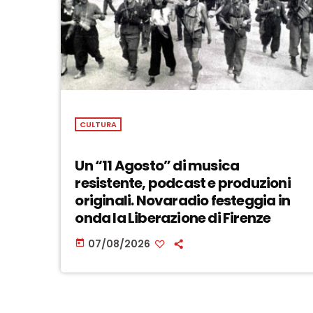
CULTURA
Un “11 Agosto” di musica
resistente, podcast e produzioni
originali. Novaradio festeggia in
onda la Liberazione di Firenze
07/08/2026
today