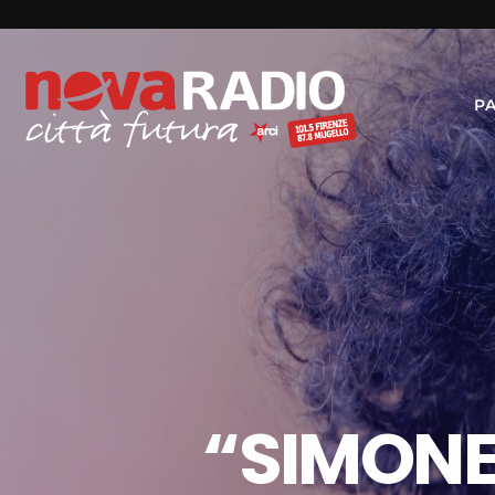
P
“SIMONE