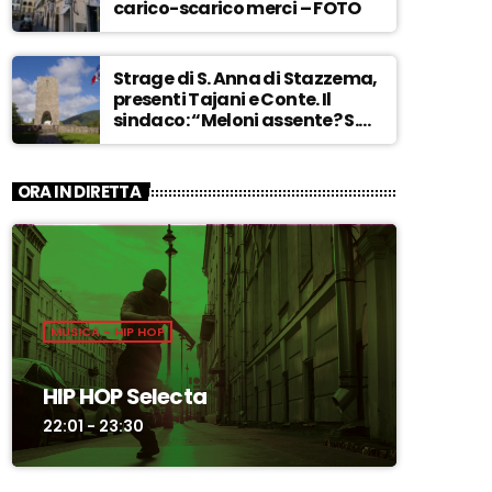
carico-scarico merci – FOTO
Strage di S. Anna di Stazzema,
presenti Tajani e Conte. Il
sindaco: “Meloni assente? S.
Anna aperta tutto l’anno…” –
ASCOLTA
ORA IN DIRETTA
MUSICA - HIP HOP
HIP HOP Selecta
22:01 - 23:30