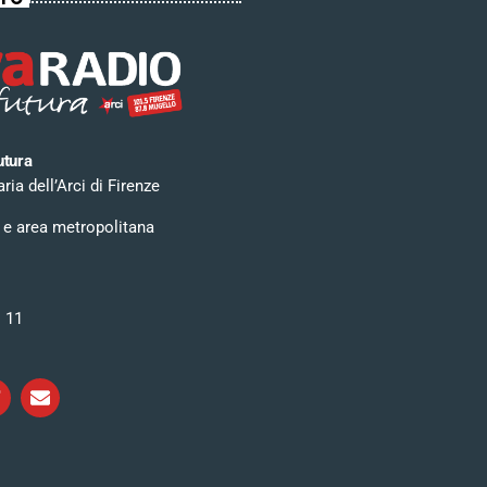
utura
ia dell’Arci di Firenze
 e area metropolitana
i 11