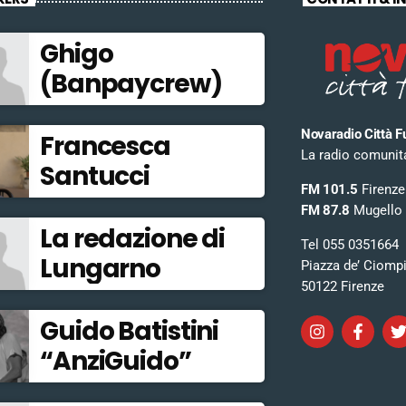
Ghigo
(Banpaycrew)
Novaradio Città F
Francesca
La radio comunitar
Santucci
FM 101.5
Firenze
FM 87.8
Mugello
La redazione di
Tel 055 0351664
Lungarno
Piazza de’ Ciomp
50122 Firenze
Guido Batistini
“AnziGuido”