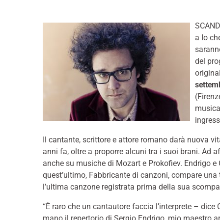
SCANDIC
a Io ch
saranno
del pr
origina
settem
(Firenz
musica 
ingress
Il cantante, scrittore e attore romano darà nuova v
anni fa, oltre a proporre alcuni tra i suoi brani. Ad 
anche su musiche di Mozart e Prokofiev. Endrigo e Cr
quest’ultimo, Fabbricante di canzoni, compare una 
l’ultima canzone registrata prima della sua scompa
“È raro che un cantautore faccia l’interprete – dic
mano il repertorio di Sergio Endrigo, mio maestro ar