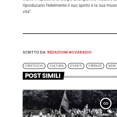
riproducano fedelmente il suo spirito e la sua music
vita”.
SCRITTO DA:
REDAZIONE NOVARADIO
CRISTICCHI
CULTURA
EVENTI
FIRENZE
NEM
POST SIMILI
insert_link