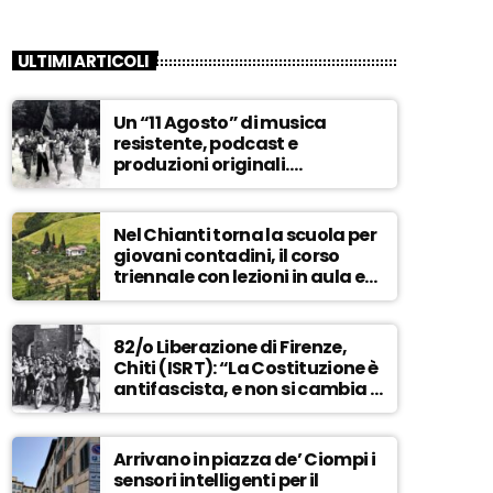
ULTIMI ARTICOLI
Un “11 Agosto” di musica
resistente, podcast e
produzioni originali.
Novaradio festeggia in onda
la Liberazione di Firenze
Nel Chianti torna la scuola per
giovani contadini, il corso
triennale con lezioni in aula e
tra i campi – ASCOLTA
82/o Liberazione di Firenze,
Chiti (ISRT): “La Costituzione è
antifascista, e non si cambia a
maggioranza” – ASCOLTA
Arrivano in piazza de’ Ciompi i
sensori intelligenti per il