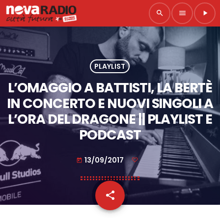
search
menu
play_arrow
PLAYLIST
L’OMAGGIO A BATTISTI, LA BERTÈ
IN CONCERTO E NUOVI SINGOLI A
L’ORA DEL DRAGONE || PLAYLIST E
PODCAST
13/09/2017
today
share
email