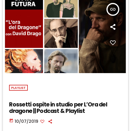
insert_link
PLAYLIST
Rossetti ospite in studio per L’Ora del
dragone || Podcast & Playlist
today
10/07/2019