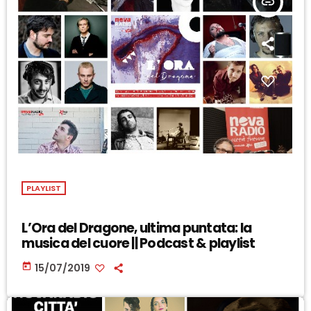
insert_link
PLAYLIST
L’Ora del Dragone, ultima puntata: la
musica del cuore || Podcast & playlist
today
15/07/2019