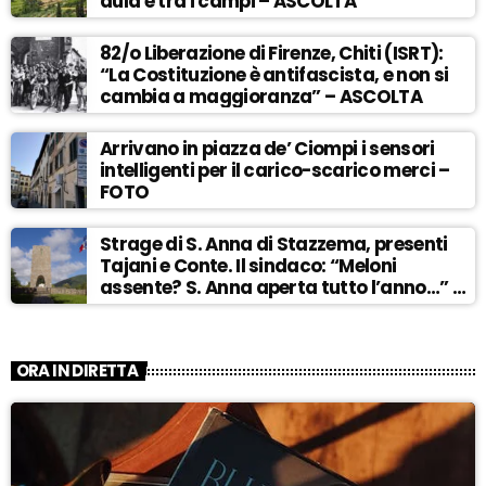
aula e tra i campi – ASCOLTA
82/o Liberazione di Firenze, Chiti (ISRT):
“La Costituzione è antifascista, e non si
cambia a maggioranza” – ASCOLTA
Arrivano in piazza de’ Ciompi i sensori
intelligenti per il carico-scarico merci –
FOTO
Strage di S. Anna di Stazzema, presenti
Tajani e Conte. Il sindaco: “Meloni
assente? S. Anna aperta tutto l’anno…” –
ASCOLTA
ORA IN DIRETTA