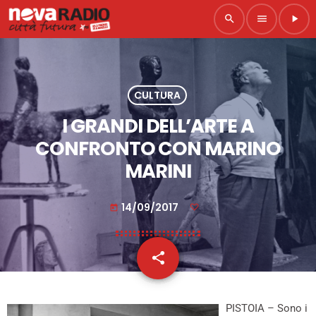
search
menu
play_arrow
CULTURA
I GRANDI DELL’ARTE A
CONFRONTO CON MARINO
MARINI
14/09/2017
today
share
email
PISTOIA – Sono i