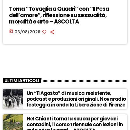
Torna “Tovaglia a Quadri” con “Il Pesa
dell’amore”, riflessione su sessualità,
moralità e arte – ASCOLTA
today
06/08/2026
ULTIMI ARTICOLI
Un “11 Agosto” di musica resistente,
podcast e produzioni originali. Novaradio
festeggia in onda la Liberazione di Firenze
Nel Chianti torna la scuola per giovani
contadini, il corso triennale con lezioni in