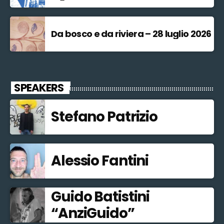
Da bosco e da riviera – 28 luglio 2026
SPEAKERS
Stefano Patrizio
Alessio Fantini
Guido Batistini
“AnziGuido”