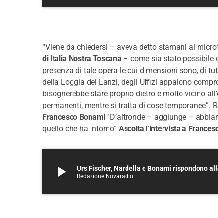
“Viene da chiedersi – aveva detto stamani ai micr
di Italia Nostra Toscana
– come sia stato possibile c
presenza di tale opera le cui dimensioni sono, di tut
della Loggia dei Lanzi, degli Uffizi appaiono compr
bisognerebbe stare proprio dietro e molto vicino all’o
permanenti, mentre si tratta di cose temporanee”. Ri
Francesco Bonami
“D’altronde – aggiunge – abbiam
quello che ha intorno”
Ascolta l’intervista a France
play_arrow
Urs Fischer, Nardella e Bonami rispondono a
Redazione Novaradio