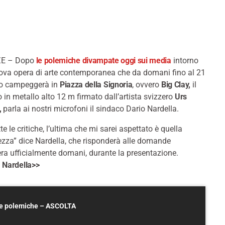
E – Dopo
le polemiche divampate oggi sui media
intorno
uova opera di arte contemporanea che da domani fino al 21
o campeggerà in
Piazza della Signoria
, ovvero
Big Clay,
il
 in metallo alto 12 m firmato dall’artista svizzero
Urs
,
parla ai nostri microfoni il sindaco Dario Nardella.
tte le critiche, l’ultima che mi sarei aspettato è quella
tezza” dice Nardella, che risponderà alle domande
era ufficialmente domani, durante la presentazione.
 Nardella>>
lle polemiche – ASCOLTA