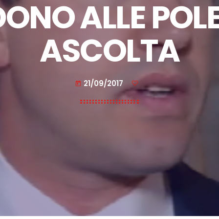
ONO ALLE POL
ASCOLTA
21/09/2017
today