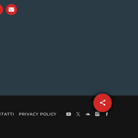
share
email
TATTI
PRIVACY POLICY