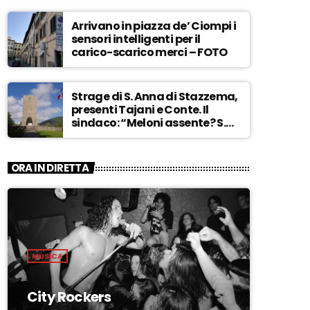
Arrivano in piazza de’ Ciompi i
sensori intelligenti per il
carico-scarico merci – FOTO
Strage di S. Anna di Stazzema,
presenti Tajani e Conte. Il
sindaco: “Meloni assente? S.
Anna aperta tutto l’anno…” –
ASCOLTA
ORA IN DIRETTA
MUSICA
City Rockers