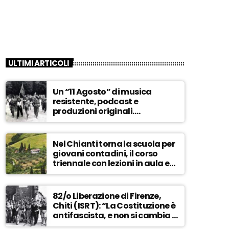
ULTIMI ARTICOLI
Un “11 Agosto” di musica
resistente, podcast e
produzioni originali.
Novaradio festeggia in onda
la Liberazione di Firenze
Nel Chianti torna la scuola per
giovani contadini, il corso
triennale con lezioni in aula e
tra i campi – ASCOLTA
82/o Liberazione di Firenze,
Chiti (ISRT): “La Costituzione è
antifascista, e non si cambia a
maggioranza” – ASCOLTA