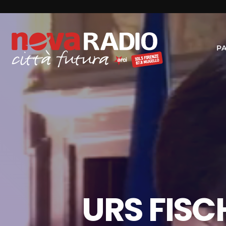
P
URS FISC