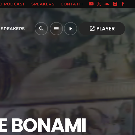
IO PODCAST
SPEAKERS
CONTATTI
PLAYER
open_in_new
search
menu
play_arrow
SPEAKERS
 E BONAMI