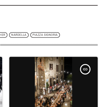
HER
NARDELLA
PIAZZA SIGNORIA
insert_link