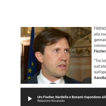
FIRENZ
alla n
gennai
colosso
Fischer
“Tra tu
sull’al
sull’op
Ascolta
play_arrow
Urs Fischer, Nardella e Bonami rispondono a
Redazione Novaradio