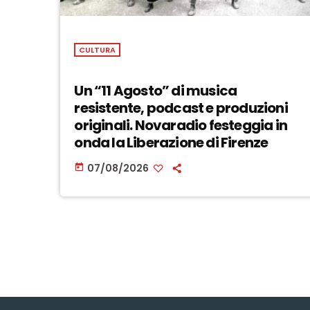
CULTURA
Un “11 Agosto” di musica
resistente, podcast e produzioni
originali. Novaradio festeggia in
onda la Liberazione di Firenze
07/08/2026
today