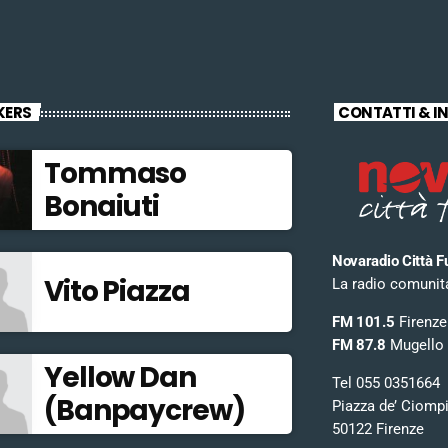
KERS
CONTATTI & I
Tommaso
Bonaiuti
Novaradio Città F
Vito Piazza
La radio comunitar
FM 101.5
Firenze
FM 87.8
Mugello
Yellow Dan
Tel 055 0351664
(Banpaycrew)
Piazza de’ Ciomp
50122 Firenze