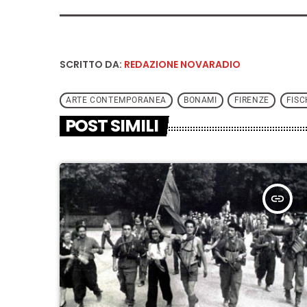
SCRITTO DA:
REDAZIONE NOVARADIO
ARTE CONTEMPORANEA
BONAMI
FIRENZE
FISC
POST SIMILI
insert_link