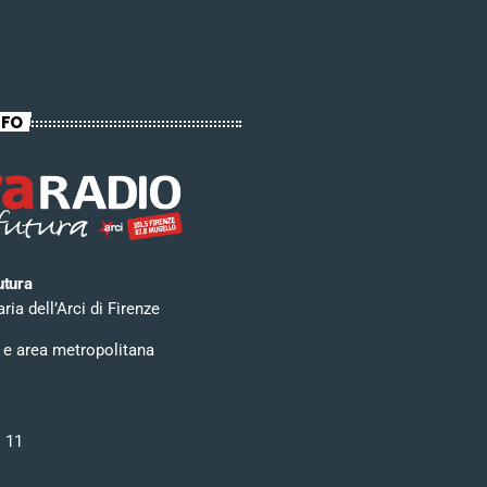
NFO
utura
ia dell’Arci di Firenze
 e area metropolitana
i 11