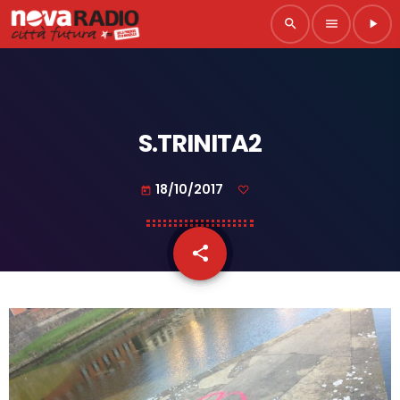
search
menu
play_arrow
S.TRINITA2
18/10/2017
today
share
email