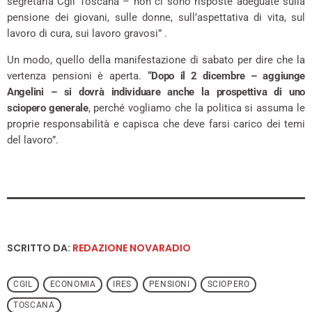
segretaria Cgil Toscana – non ci sono risposte adeguate sulla
pensione dei giovani, sulle donne, sull’aspettativa di vita, sul
lavoro di cura, sui lavoro gravosi” .
Un modo, quello della manifestazione di sabato per dire che la
vertenza pensioni è aperta.
“Dopo il 2 dicembre – aggiunge
Angelini – si dovrà individuare anche la prospettiva di uno
sciopero generale
, perché vogliamo che la politica si assuma le
proprie responsabilità e capisca che deve farsi carico dei temi
del lavoro”.
SCRITTO DA:
REDAZIONE NOVARADIO
CGIL
ECONOMIA
IRES
PENSIONI
SCIOPERO
TOSCANA