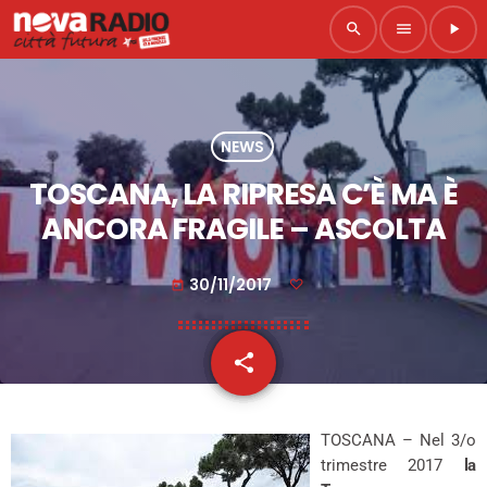
search
menu
play_arrow
NEWS
TOSCANA, LA RIPRESA C’È MA È
ANCORA FRAGILE – ASCOLTA
30/11/2017
today
share
email
TOSCANA – Nel 3/o
trimestre 2017
la