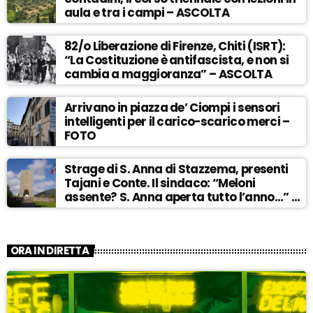
aula e tra i campi – ASCOLTA
82/o Liberazione di Firenze, Chiti (ISRT):
“La Costituzione è antifascista, e non si
cambia a maggioranza” – ASCOLTA
Arrivano in piazza de’ Ciompi i sensori
intelligenti per il carico-scarico merci –
FOTO
Strage di S. Anna di Stazzema, presenti
Tajani e Conte. Il sindaco: “Meloni
assente? S. Anna aperta tutto l’anno…” –
ASCOLTA
ORA IN DIRETTA