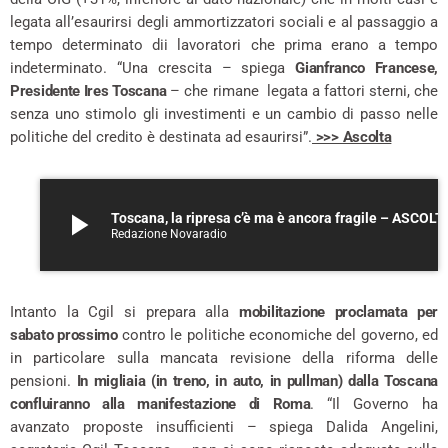
legata all’esaurirsi degli ammortizzatori sociali e al passaggio a
tempo determinato dii lavoratori che prima erano a tempo
indeterminato. “Una crescita – spiega
Gianfranco Francese,
Presidente Ires Toscana
– che rimane legata a fattori sterni, che
senza uno stimolo gli investimenti e un cambio di passo nelle
politiche del credito è destinata ad esaurirsi”.
>>> Ascolta
play_arrow
Toscana, la ripresa c’è ma è ancora fragile – ASCOLT
Redazione Novaradio
Intanto la Cgil si prepara alla
mobilitazione proclamata per
sabato prossimo
contro le politiche economiche del governo, ed
in particolare sulla mancata revisione della riforma delle
pensioni.
In migliaia (in treno, in auto, in pullman) dalla Toscana
confluiranno alla manifestazione di Roma
. “Il Governo ha
avanzato proposte insufficienti – spiega Dalida Angelini,