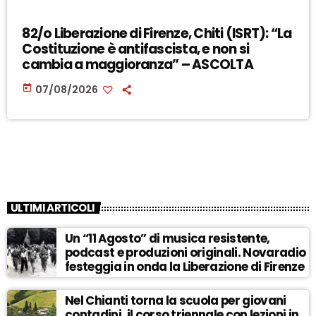
82/o Liberazione di Firenze, Chiti (ISRT): “La
Costituzione è antifascista, e non si
cambia a maggioranza” – ASCOLTA
today
07/08/2026
ULTIMI ARTICOLI
Un “11 Agosto” di musica resistente,
podcast e produzioni originali. Novaradio
festeggia in onda la Liberazione di Firenze
Nel Chianti torna la scuola per giovani
contadini, il corso triennale con lezioni in