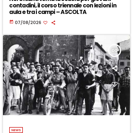
contadini, il corso triennale con lezioni in
aula e tra i campi – ASCOLTA
today
07/08/2026
insert_link
NEWS