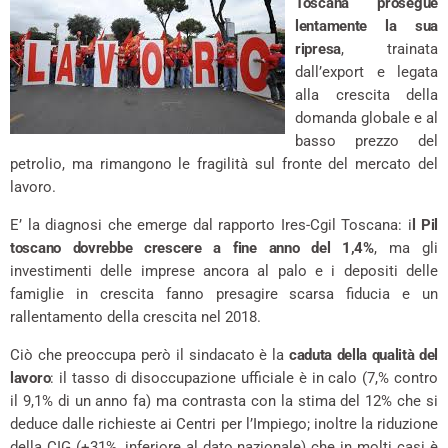
Toscana prosegue
lentamente la sua
ripresa
, trainata
dall’export e legata
alla crescita della
domanda globale e al
basso prezzo del
petrolio, ma rimangono le fragilità sul fronte del mercato del
lavoro.
E’ la diagnosi che emerge dal rapporto Ires-Cgil Toscana: i
l Pil
toscano dovrebbe crescere a fine anno del 1,4%
, ma gli
investimenti delle imprese ancora al palo e i depositi delle
famiglie in crescita fanno presagire scarsa fiducia e un
rallentamento della crescita nel 2018.
Ciò che preoccupa però il sindacato è la
caduta della qualità del
lavoro
: il tasso di disoccupazione ufficiale è in calo (7,% contro
il 9,1% di un anno fa) ma contrasta con la stima del 12% che si
deduce dalle richieste ai Centri per l’Impiego; inoltre la riduzione
della CIG (+31%, inferiore al dato nazionale) che in molti casi è