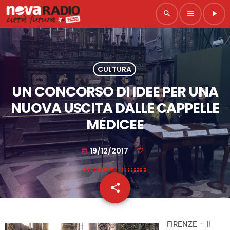
search
menu
play_arrow
CULTURA
UN CONCORSO DI IDEE PER UNA
NUOVA USCITA DALLE CAPPELLE
MEDICEE
19/12/2017
today
share
email
FIRENZE – Il