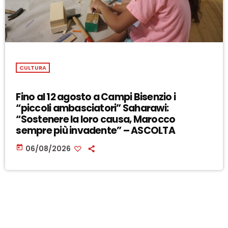
CULTURA
Fino al 12 agosto a Campi Bisenzio i
“piccoli ambasciatori” Saharawi:
“Sostenere la loro causa, Marocco
sempre più invadente” – ASCOLTA
today
06/08/2026