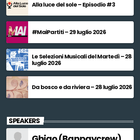
Alla luce del sole – Episodio #3
#MaiPartiti – 29 luglio 2026
Le Selezioni Musicali del Martedì – 28
luglio 2026
Da bosco e da riviera – 28 luglio 2026
SPEAKERS
Ghigo (Banpaycrew)