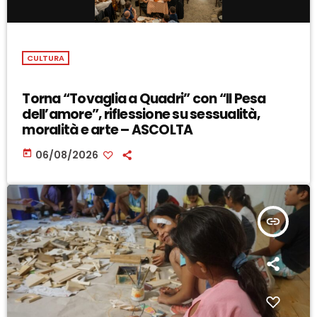
CULTURA
Torna “Tovaglia a Quadri” con “Il Pesa
dell’amore”, riflessione su sessualità,
moralità e arte – ASCOLTA
today
06/08/2026
insert_link