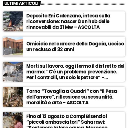
ULTIMI ARTICOLI
Deposito Eni Calenzano, intesa sulla
riconversione: nascerà un hub delle
rinnovabili da 21 Mw – ASCOLTA
Omicidio nel carcere della Dogaia, ucciso
un recluso di 32 anni
Morti sul lavoro, oggi fermo il distretto del
marmo: “C’è un problema prevenzione.
Per i controlli, un solo ispettore” –
ASCOLTA
Torna “Tovaglia a Quadri” con “Il Pesa
dell’amore”, riflessione su sessualità,
moralità e arte – ASCOLTA
Fino al 12 agosto a Campi Bisenzio i
“piccoli ambasciatori” Saharawi:
“Sostenere la loro causa, Marocco