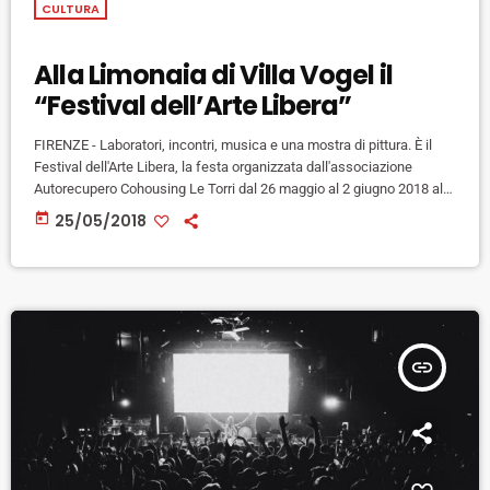
CULTURA
Alla Limonaia di Villa Vogel il
“Festival dell’Arte Libera”
FIRENZE - Laboratori, incontri, musica e una mostra di pittura. È il
Festival dell'Arte Libera, la festa organizzata dall'associazione
Autorecupero Cohousing Le Torri dal 26 maggio al 2 giugno 2018 alla
Limonaia di Villa Vogel per dare inizio alle attività future della Casa
today
25/05/2018
Condivisa di Via Delle Torri, il progetto di autorecupero per la
creazione di 7 appartamenti e uno spazio condiviso attualmente in
fase di costruzione. “Vogliamo ricordare alla […]
insert_link