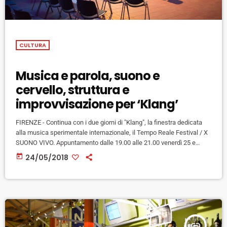
CULTURA
Musica e parola, suono e
cervello, struttura e
improvvisazione per ‘Klang’
FIRENZE - Continua con i due giorni di "Klang", la finestra dedicata
alla musica sperimentale internazionale, il Tempo Reale Festival / X
SUONO VIVO. Appuntamento dalle 19.00 alle 21.00 venerdì 25 e
sabato 26 maggio alla Limonaia di Villa Strozzi. Dalla Polonia, per la
today
24/05/2018
prima giornata, arriva un attivissimo pioniere Marek Choloniewski ,
che indaga il rapporto tra suono e segnali cerebrali con Cymatic
Brain. Nella stessa serata viene presentato […]
insert_link