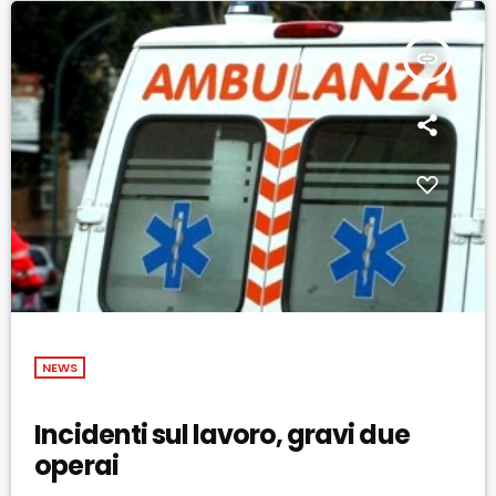
insert_link
NEWS
Incidenti sul lavoro, gravi due
operai