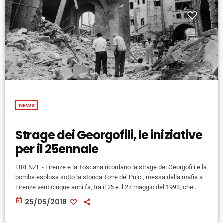
NEWS
Strage dei Georgofili, le iniziative
per il 25ennale
FIRENZE - Firenze e la Toscana ricordano la strage dei Georgofili e la
bomba esplosa sotto la storica Torre de' Pulci, messa dalla mafia a
Firenze venticinque anni fa, tra il 26 e il 27 maggio del 1993, che
causò la morte di 5 persone: i quattro componenti della famiglia
today
25/05/2018
Nencioni e lo studente Dario Capolicchio. La due giorni in ricordo dei
Georgofili inizia stasera, alla Romola, frazione del comune […]