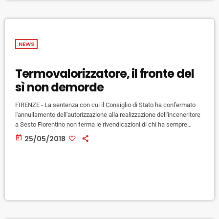
NEWS
Termovalorizzatore, il fronte del
sì non demorde
FIRENZE - La sentenza con cui il Consiglio di Stato ha confermato
l'annullamento dell'autorizzazione alla realizzazione dell'inceneritore
a Sesto Fiorentino non ferma le rivendicazioni di chi ha sempre
sostenuto la necessità di realizzare l'impianto per far fronte alle
today
25/05/2018
necessità di smaltimento dei rifiuti. Tra questi, il sindaco
metropolitamo e di Firenze Dario Nardella - proprio la MetroCittà
aveva concesso l'autorizzazione dichiarata illegittima - rilancia: "La
sentenza - spiega una nota […]