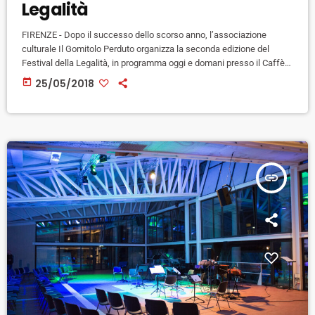
Legalità
FIRENZE - Dopo il successo dello scorso anno, l’associazione
culturale Il Gomitolo Perduto organizza la seconda edizione del
Festival della Legalità, in programma oggi e domani presso il Caffè
Letterario Le Murate. Il tema di quest’anno è "Donne e Legalità" e
today
25/05/2018
tutte donne saranno le ospiti delle serate, a partire da Federica
Angeli, cronista de “La Repubblica”, risaltata all’attenzione nazionale
per i suoi reportage nelle pagine del giornale riguardo il […]
insert_link