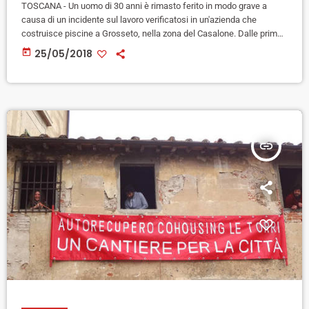
TOSCANA - Un uomo di 30 anni è rimasto ferito in modo grave a
causa di un incidente sul lavoro verificatosi in un'azienda che
costruisce piscine a Grosseto, nella zona del Casalone. Dalle prime
informazioni sembra che sia esploso un profilato che doveva essere
today
25/05/2018
saldato e l'operaio avrebbe riportato un trauma facciale. Dopo i primi
accertamenti i medici il trentenne è stato trasferito con l'elisoccorso
all'ospedale di Siena. Sul posto […]
insert_link