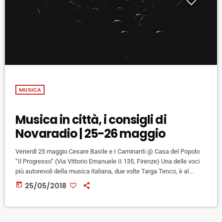
MUSICA
Musica in città, i consigli di
Novaradio | 25-26 maggio
Venerdì 25 maggio Cesare Basile e I Caminanti @ Casa del Popolo
“Il Progresso” (Via Vittorio Emanuele II 135, Firenze) Una delle voci
più autorevoli della musica italiana, due volte Targa Tenco, è al
Progresso con il nuovo album “U fujutu su nesci chi fa?” per un
today
25/05/2018
concerto che prepara il cantautore siciliano all’esibizione all’interno
del Primavera Sound di Barcellona. Inizio concerto ore 21:30,
ingresso € 14,00 riservato ai soci […]