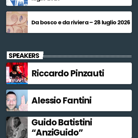
Da bosco e da riviera – 28 luglio 2026
SPEAKERS
Riccardo Pinzauti
Alessio Fantini
Guido Batistini
“AnziGuido”