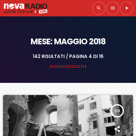
search
menu
play_arrow
MESE: MAGGIO 2018
142 RISULTATI / PAGINA 4 DI 16
insert_link