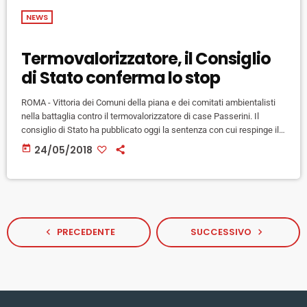
NEWS
Termovalorizzatore, il Consiglio
di Stato conferma lo stop
ROMA - Vittoria dei Comuni della piana e dei comitati ambientalisti
nella battaglia contro il termovalorizzatore di case Passerini. Il
consiglio di Stato ha pubblicato oggi la sentenza con cui respinge il
ricorso di ATO Toscana alla decisione presa nel 2016 dal TAR
today
24/05/2018
Toscana, e ha confermato così sostanzialmente che l'autorizzazione
alla costruzione dell'impianto rilasciata dalla Città Metropolitana era
illegittima perché non sono state fatte le opere di mitigazione
annunciate […]
PRECEDENTE
SUCCESSIVO
navigate_before
navigate_next