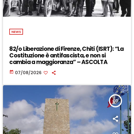
NEWS
82/o Liberazione di Firenze, Chiti (ISRT): “La
Costituzione è antifascista, e non si
cambia a maggioranza” – ASCOLTA
today
07/08/2026
insert_link