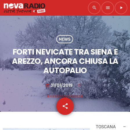
search
menu
play_arrow
NEWS
FORTI NEVICATE TRA SIENA E
AREZZO, ANCORA CHIUSA LA
AUTOPALIO
31/01/2019
today
share
email
TOSCANA –