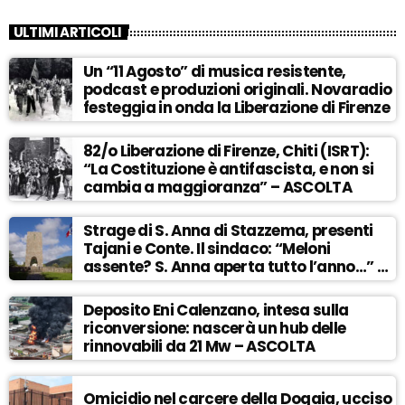
ULTIMI ARTICOLI
Un “11 Agosto” di musica resistente,
podcast e produzioni originali. Novaradio
festeggia in onda la Liberazione di Firenze
82/o Liberazione di Firenze, Chiti (ISRT):
“La Costituzione è antifascista, e non si
cambia a maggioranza” – ASCOLTA
Strage di S. Anna di Stazzema, presenti
Tajani e Conte. Il sindaco: “Meloni
assente? S. Anna aperta tutto l’anno…” –
ASCOLTA
Deposito Eni Calenzano, intesa sulla
riconversione: nascerà un hub delle
rinnovabili da 21 Mw – ASCOLTA
Omicidio nel carcere della Dogaia, ucciso