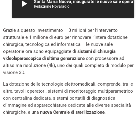
play_arrow
Santa Maria Nuova, inaugurate le nuove sale 
Redazione Novaradio
Grazie a questo investimento – 3 milioni per l’intervento
strutturale e 1 milione di euro per rinnovare l’intera dotazione
chirurgica, tecnologica ed informatica – le nuove sale
operatorie ora sono equipaggiate di
sistemi di chirurgia
videolaparoscopica di ultima generazione
con processore ad
altissima risoluzione (4k), uno dei quali completo di modulo per
visione 3D.
La dotazione delle tecnologie elettromedicali, comprende, tra le
altre, tavoli operatori, sistemi di monitoraggio multiparametrico
con centralina dedicata, sistemi portatili di diagnostica
d’immagine ed apparecchiature dedicate alle diverse specialità
chirurgiche, e una n
uova Centrale di sterilizzazione.