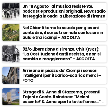
Un “11 Agosto” di musica resistente,
podcast e produzioni originali. Novaradio
festeggia in onda la Liberazione di Firenze
Nel Chianti torna la scuola per giovani
contadini, il corso triennale con lezioni in
aula e tra i campi – ASCOLTA
82/o Liberazione di Firenze, Chiti (ISRT):
“La Costituzione è antifascista, e non si
cambia a maggioranza” – ASCOLTA
Arrivano in piazza de’ Ciompi i sensori
intelligenti per il carico-scarico merci –
FOTO
Strage di S. Anna di Stazzema, presenti
Tajani e Conte. Il sindaco: “Meloni
assente? S. Anna aperta tutto l’anno…” –
ASCOLTA