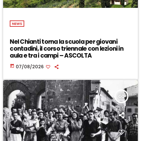
NEWS
Nel Chianti torna la scuola per giovani
contadini, il corso triennale con lezioni in
aula e tra i campi – ASCOLTA
today
07/08/2026
insert_link