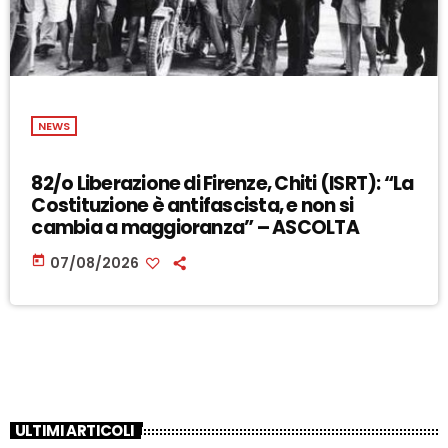
NEWS
82/o Liberazione di Firenze, Chiti (ISRT): “La
Costituzione è antifascista, e non si
cambia a maggioranza” – ASCOLTA
today
07/08/2026
ULTIMI ARTICOLI