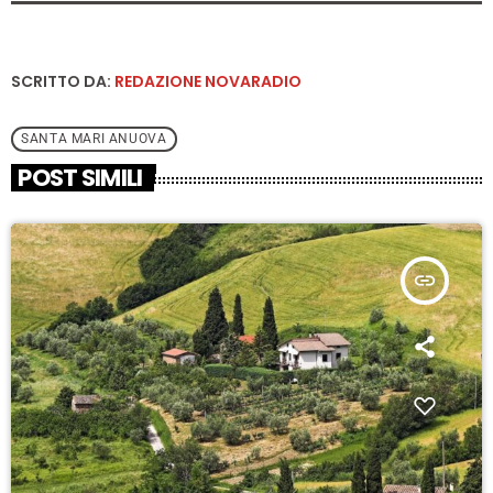
SCRITTO DA:
REDAZIONE NOVARADIO
SANTA MARI ANUOVA
POST SIMILI
insert_link