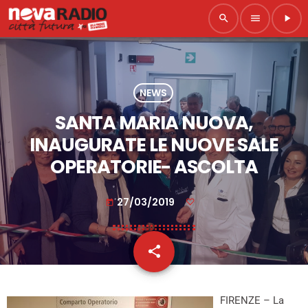
search
menu
play_arrow
NEWS
SANTA MARIA NUOVA,
INAUGURATE LE NUOVE SALE
OPERATORIE- ASCOLTA
27/03/2019
today
share
email
FIRENZE – La