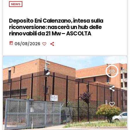
NEWS
Deposito Eni Calenzano, intesa sulla
riconversione: nascerà un hub delle
rinnovabili da 21 Mw – ASCOLTA
today
06/08/2026
insert_link