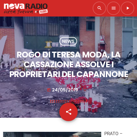
search
menu
play_arrow
NEWS
ROGO DI TERESA MODA, LA
CASSAZIONE ASSOLVE I
PROPRIETARI DEL CAPANNONE
24/05/2019
today
share
email
PRATO –