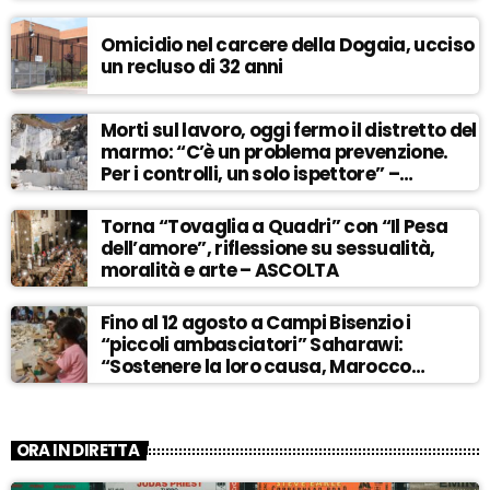
Omicidio nel carcere della Dogaia, ucciso
un recluso di 32 anni
Morti sul lavoro, oggi fermo il distretto del
marmo: “C’è un problema prevenzione.
Per i controlli, un solo ispettore” –
ASCOLTA
Torna “Tovaglia a Quadri” con “Il Pesa
dell’amore”, riflessione su sessualità,
moralità e arte – ASCOLTA
Fino al 12 agosto a Campi Bisenzio i
“piccoli ambasciatori” Saharawi:
“Sostenere la loro causa, Marocco
sempre più invadente” – ASCOLTA
ORA IN DIRETTA