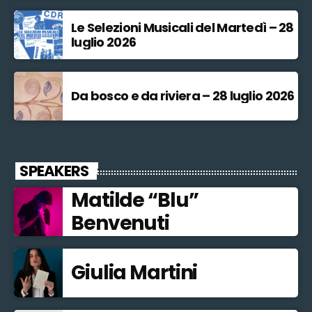
Le Selezioni Musicali del Martedì – 28
luglio 2026
Da bosco e da riviera – 28 luglio 2026
SPEAKERS
Matilde “Blu”
Benvenuti
Giulia Martini