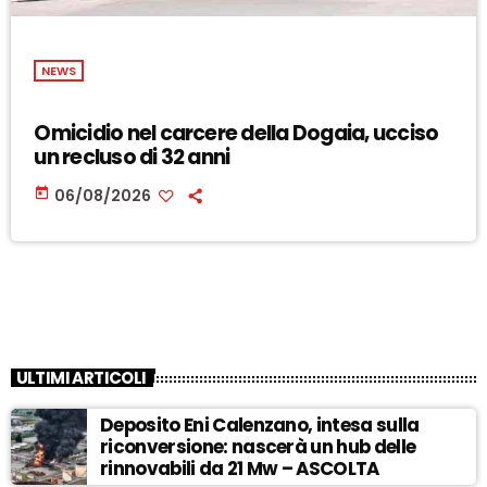
NEWS
Omicidio nel carcere della Dogaia, ucciso
un recluso di 32 anni
today
06/08/2026
ULTIMI ARTICOLI
Deposito Eni Calenzano, intesa sulla
riconversione: nascerà un hub delle
rinnovabili da 21 Mw – ASCOLTA