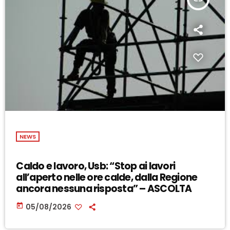
NEWS
Caldo e lavoro, Usb: “Stop ai lavori
all’aperto nelle ore calde, dalla Regione
ancora nessuna risposta” – ASCOLTA
today
05/08/2026