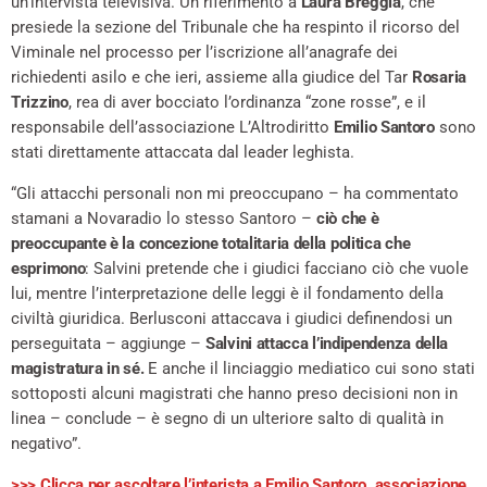
un’intervista televisiva. Un riferimento a
Laura Breggia
, che
presiede la sezione del Tribunale che ha respinto il ricorso del
Viminale nel processo per l’iscrizione all’anagrafe dei
richiedenti asilo e che ieri, assieme alla giudice del Tar
Rosaria
Trizzino
, rea di aver bocciato l’ordinanza “zone rosse”, e il
responsabile dell’associazione L’Altrodiritto
Emilio Santoro
sono
stati direttamente attaccata dal leader leghista.
“Gli attacchi personali non mi preoccupano – ha commentato
stamani a Novaradio lo stesso Santoro –
ciò che è
preoccupante è la concezione totalitaria della politica che
esprimono
: Salvini pretende che i giudici facciano ciò che vuole
lui, mentre l’interpretazione delle leggi è il fondamento della
civiltà giuridica. Berlusconi attaccava i giudici definendosi un
perseguitata – aggiunge –
Salvini attacca l’indipendenza della
magistratura in sé.
E anche il linciaggio mediatico cui sono stati
sottoposti alcuni magistrati che hanno preso decisioni non in
linea – conclude – è segno di un ulteriore salto di qualità in
negativo”.
>>> Clicca per ascoltare l’interista a Emilio Santoro, associazione