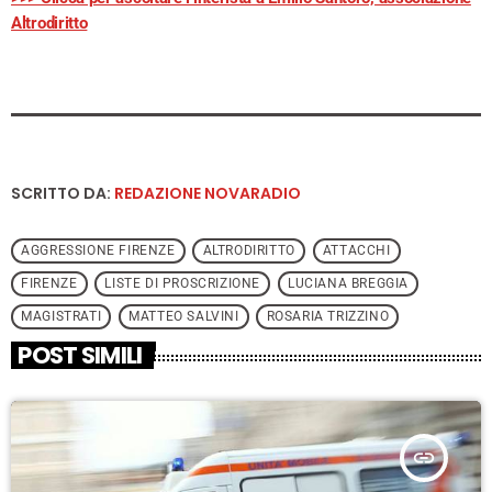
Altrodiritto
SCRITTO DA:
REDAZIONE NOVARADIO
AGGRESSIONE FIRENZE
ALTRODIRITTO
ATTACCHI
FIRENZE
LISTE DI PROSCRIZIONE
LUCIANA BREGGIA
MAGISTRATI
MATTEO SALVINI
ROSARIA TRIZZINO
POST SIMILI
insert_link