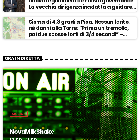
nuovo regolamento e nuova governance.
La vecchia dirigenza inadatta a guidare
la svolta” – ASCOLTA
Sisma di 4.3 gradi a Pisa. Nessun ferito,
né danni alla Torre: “Prima un tremolio,
poi due scosse forti di 3/4 secondi” –
ASCOLTA
ORA IN DIRETTA
MUSICA
NovaMilkShake