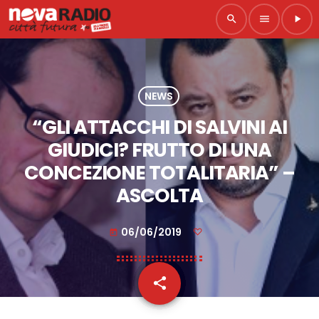
search
menu
play_arrow
NEWS
“GLI ATTACCHI DI SALVINI AI
GIUDICI? FRUTTO DI UNA
CONCEZIONE TOTALITARIA” –
ASCOLTA
06/06/2019
today
share
email