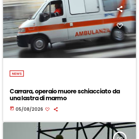
NEWS
Carrara, operaio muore schiacciato da
una lastra di marmo
today
05/08/2026
insert_link