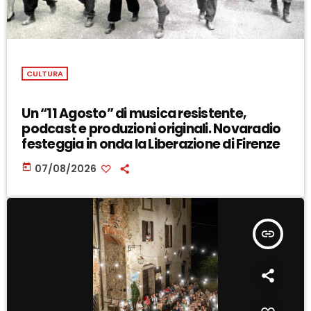
CULTURA
Un “11 Agosto” di musica resistente,
podcast e produzioni originali. Novaradio
festeggia in onda la Liberazione di Firenze
today
07/08/2026
insert_link