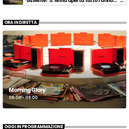
assente? S. Anna aperta tutto l’anno…” –
ASCOLTA
ORA IN DIRETTA
MUSICA
Morning Glory
06:00 - 09:00
OGGI IN PROGRAMMAZIONE