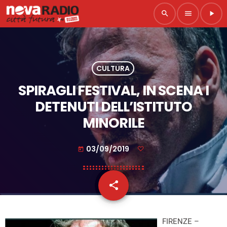
search
menu
play_arrow
CULTURA
SPIRAGLI FESTIVAL, IN SCENA I
DETENUTI DELL’ISTITUTO
MINORILE
03/09/2019
today
share
email
FIRENZE –