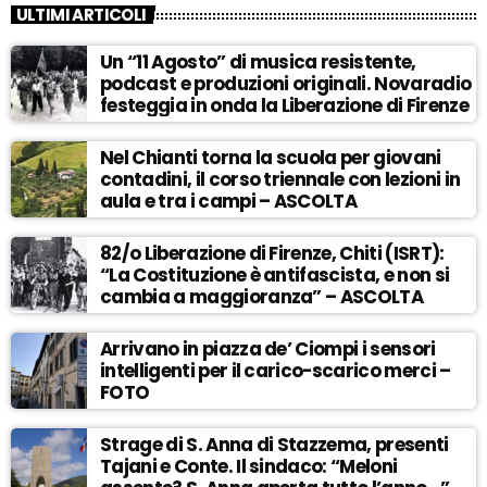
ULTIMI ARTICOLI
Un “11 Agosto” di musica resistente,
podcast e produzioni originali. Novaradio
festeggia in onda la Liberazione di Firenze
Nel Chianti torna la scuola per giovani
contadini, il corso triennale con lezioni in
aula e tra i campi – ASCOLTA
82/o Liberazione di Firenze, Chiti (ISRT):
“La Costituzione è antifascista, e non si
cambia a maggioranza” – ASCOLTA
Arrivano in piazza de’ Ciompi i sensori
intelligenti per il carico-scarico merci –
FOTO
Strage di S. Anna di Stazzema, presenti
Tajani e Conte. Il sindaco: “Meloni