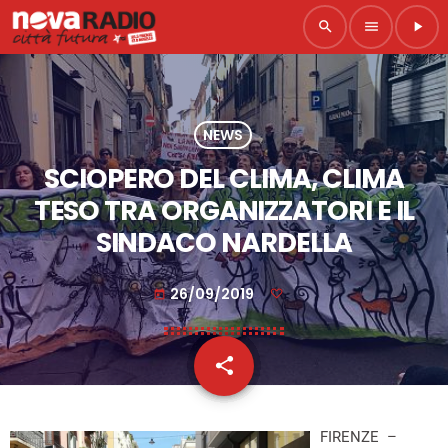
search
menu
play_arrow
NEWS
SCIOPERO DEL CLIMA, CLIMA
TESO TRA ORGANIZZATORI E IL
SINDACO NARDELLA
26/09/2019
today
share
email
FIRENZE –