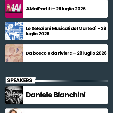
#MaiPartiti – 29 luglio 2026
Le Selezioni Musicali del Martedì – 28
luglio 2026
Da bosco e da riviera – 28 luglio 2026
SPEAKERS
Daniele Bianchini