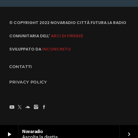
© COPYRIGHT 2022 NOVARADIO CITTÀ FUTURA LA RADIO
COMUNITARIA DELL'
ARCI DI FIRENZE
SVILUPPATO DA
INCONCRETO
CONTATTI
PRIVACY POLICY
Novaradio
play_arrow
keyboard_arrow_right
Ascolta la diretta