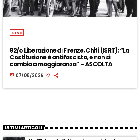
NEWS
82/o Liberazione di Firenze, Chiti (ISRT): “La
Costituzione è antifascista, e non si
cambia a maggioranza” – ASCOLTA
today
07/08/2026
ULTIMI ARTICOLI