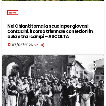
NEWS
Nel Chianti torna la scuola per giovani
contadini, il corso triennale con lezioni in
aula e tra i campi – ASCOLTA
today
07/08/2026
insert_link