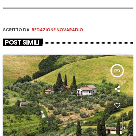
SCRITTO DA:
REDAZIONE NOVARADIO
POST SIMILI
insert_link