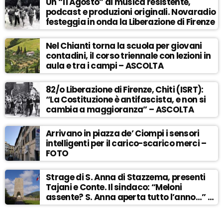
Un “11 Agosto” di musica resistente,
podcast e produzioni originali. Novaradio
festeggia in onda la Liberazione di Firenze
Nel Chianti torna la scuola per giovani
contadini, il corso triennale con lezioni in
aula e tra i campi – ASCOLTA
82/o Liberazione di Firenze, Chiti (ISRT):
“La Costituzione è antifascista, e non si
cambia a maggioranza” – ASCOLTA
Arrivano in piazza de’ Ciompi i sensori
intelligenti per il carico-scarico merci –
FOTO
Strage di S. Anna di Stazzema, presenti
Tajani e Conte. Il sindaco: “Meloni
assente? S. Anna aperta tutto l’anno…” –
ASCOLTA