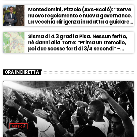
Montedomini, Pizzolo (Avs-Ecolò): “Serve
nuovo regolamento e nuova governance.
La vecchia dirigenza inadatta a guidare
la svolta” – ASCOLTA
Sisma di 4.3 gradi a Pisa. Nessun ferito,
né danni alla Torre: “Prima un tremolio,
poi due scosse forti di 3/4 secondi” –
ASCOLTA
ORA IN DIRETTA
MUSICA