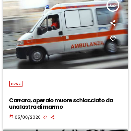
insert_link
NEWS
Carrara, operaio muore schiacciato da
una lastra di marmo
today
05/08/2026