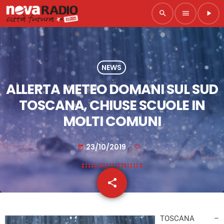
search
menu
play_arrow
NEWS
ALLERTA METEO DOMANI SUL SUD
TOSCANA, CHIUSE SCUOLE IN
MOLTI COMUNI
23/10/2019
today
share
email
TOSCANA –