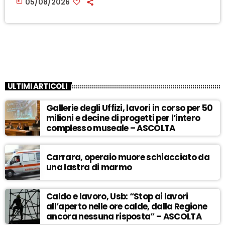
today
05/08/2026
ULTIMI ARTICOLI
Gallerie degli Uffizi, lavori in corso per 50
milioni e decine di progetti per l’intero
complesso museale – ASCOLTA
Carrara, operaio muore schiacciato da
una lastra di marmo
Caldo e lavoro, Usb: “Stop ai lavori
all’aperto nelle ore calde, dalla Regione
ancora nessuna risposta” – ASCOLTA