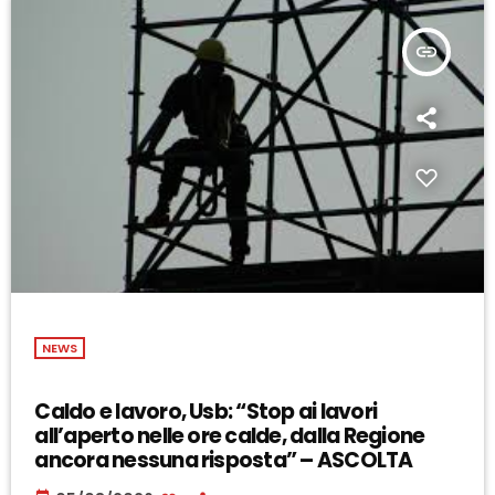
insert_link
NEWS
Caldo e lavoro, Usb: “Stop ai lavori
all’aperto nelle ore calde, dalla Regione
ancora nessuna risposta” – ASCOLTA