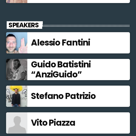
SPEAKERS
Alessio Fantini
Guido Batistini
“AnziGuido”
Stefano Patrizio
Vito Piazza