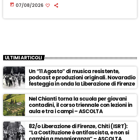
today
07/08/2026
ULTIMI ARTICOLI
Un “11 Agosto” di musica resistente,
podcast e produzioni originali. Novaradio
festeggia in onda la Liberazione di Firenze
Nel Chianti torna la scuola per giovani
contadini, il corso triennale con lezioni in
aula e tra i campi – ASCOLTA
82/o Liberazione di Firenze, Chiti (ISRT):
“La Costituzione è antifascista, e non si
cambia a maggioranza” – ASCOLTA