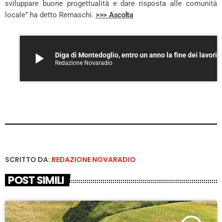
sviluppare buone progettualità e dare risposta alle comunità
locale” ha detto Remaschi.
>>> Ascolta
play_arrow
Diga di Montedoglio, entro un anno la fine dei lavori
Redazione Novaradio
SCRITTO DA:
REDAZIONE NOVARADIO
POST SIMILI