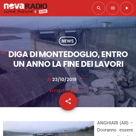
search
menu
play_arrow
NEWS
DIGA DI MONTEDOGLIO, ENTRO
UN ANNO LA FINE DEI LAVORI
23/10/2019
today
share
email
ANGHIARI (AR) –
Dovranno essere