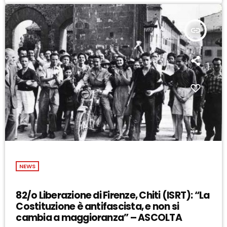
insert_link
NEWS
82/o Liberazione di Firenze, Chiti (ISRT): “La
Costituzione è antifascista, e non si
cambia a maggioranza” – ASCOLTA