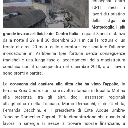
consegnati entro
10-11 mesi i
lavori di ripristino
della
diga di
Montedoglio, il più
grande invaso artificiale del Centro Italia
: a quasi 8 anni distanza
dalla notte il 29 e il 30 dicembre 2011 in cui la rottura di un
fronte di circa 20 metri dello sfioratore fece scattare l’allarme
inondazione in Valtiberina (per fortuna senza conseguenze
tragiche) e una lunga fase di accertamenti della magistratura
conclusa con il dissequestro nel dicembre 2018, ora i lavori
sono pronti a partire.
La
consegna del cantiere alla ditta che ha vinto l’appalto
, la
ternana Krea Costruzioni, si è svolta stamani in località Motina
alla presenza, tra gli altri, degli assessori regionali
all’agricoltura della Toscana, Marco Remaschi, e dell’Umbria,
Fernanda Cecchini, e il presidente di Ente Acque Umbre-
Toscane Domenico Caprini. “E’ la dimostrazione che quando si
lavora in sinergia si riesce a trovare risorse finanziarie, a