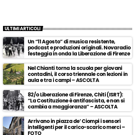
ULTIMI ARTICOLI
Un “11 Agosto” di musica resistente,
podcast e produzioni originali. Novaradio
festeggia in onda la Liberazione di Firenze
Nel Chianti torna la scuola per giovani
contadini, il corso triennale con lezioni in
aula e tra i campi – ASCOLTA
82/o Liberazione di Firenze, Chiti (ISRT):
“La Costituzione è antifascista, e non si
cambia a maggioranza” – ASCOLTA
Arrivano in piazza de’ Ciompi i sensori
intelligenti per il carico-scarico merci –
FOTO