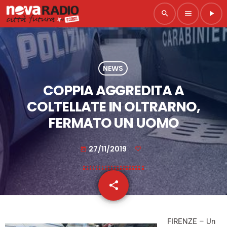
search
menu
play_arrow
NEWS
COPPIA AGGREDITA A
COLTELLATE IN OLTRARNO,
FERMATO UN UOMO
27/11/2019
today
share
email
FIRENZE – Un