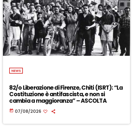
NEWS
82/o Liberazione di Firenze, Chiti (ISRT): “La
Costituzione è antifascista, e non si
cambia a maggioranza” – ASCOLTA
today
07/08/2026