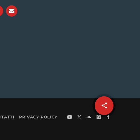
share
email
TATTI
PRIVACY POLICY