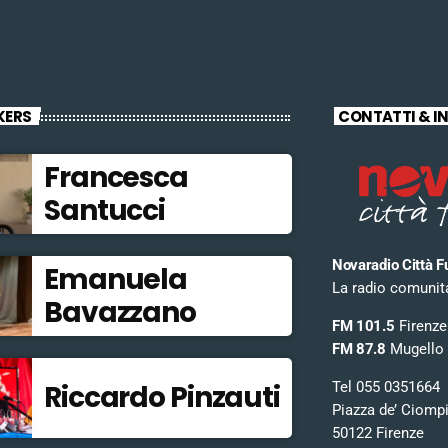
KERS
CONTATTI & I
Francesca
Santucci
Novaradio Città F
Emanuela
La radio comunitar
Bavazzano
FM 101.5
Firenze
FM 87.8
Mugello
Tel 055 0351664
Riccardo Pinzauti
Piazza de’ Ciomp
50122 Firenze