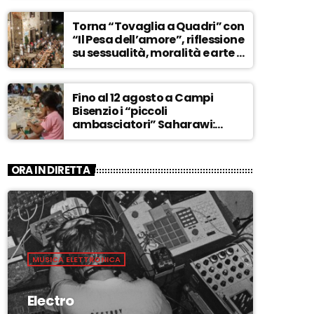
ASCOLTA
Torna “Tovaglia a Quadri” con
“Il Pesa dell’amore”, riflessione
su sessualità, moralità e arte –
ASCOLTA
Fino al 12 agosto a Campi
Bisenzio i “piccoli
ambasciatori” Saharawi:
“Sostenere la loro causa,
Marocco sempre più
invadente” – ASCOLTA
ORA IN DIRETTA
MUSICA ELETTRONICA
Electro