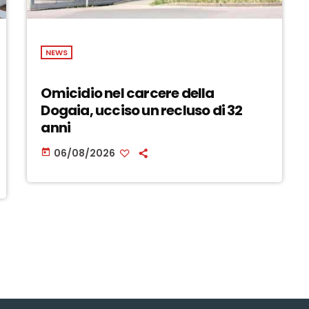
NEWS
Omicidio nel carcere della
Dogaia, ucciso un recluso di 32
anni
06/08/2026
today