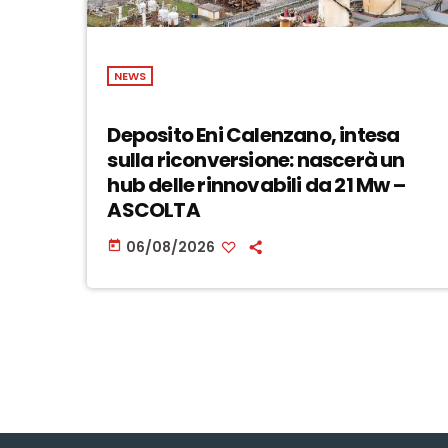
NEWS
Deposito Eni Calenzano, intesa
sulla riconversione: nascerà un
hub delle rinnovabili da 21 Mw –
ASCOLTA
06/08/2026
today