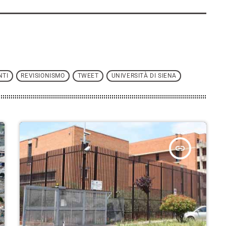
NTI
REVISIONISMO
TWEET
UNIVERSITÀ DI SIENA
insert_link