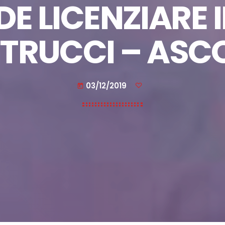
DE LICENZIARE I
TRUCCI – ASC
03/12/2019
today