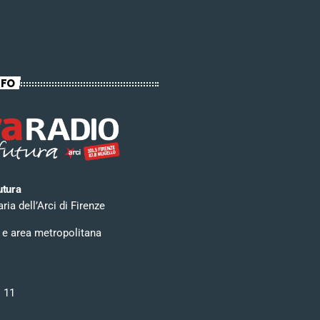
NFO
utura
ia dell’Arci di Firenze
 e area metropolitana
i 11