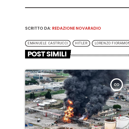
SCRITTO DA:
REDAZIONE NOVARADIO
EMANUELE CASTRUCCI
HITLER
LORENZO FIORAMO
POST SIMILI
insert_link