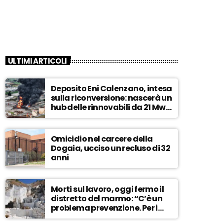
ULTIMI ARTICOLI
Deposito Eni Calenzano, intesa
sulla riconversione: nascerà un
hub delle rinnovabili da 21 Mw –
ASCOLTA
Omicidio nel carcere della
Dogaia, ucciso un recluso di 32
anni
Morti sul lavoro, oggi fermo il
distretto del marmo: “C’è un
problema prevenzione. Per i
controlli, un solo ispettore” –