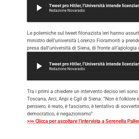
play_arrow
Tweet pro Hitler, l’Università intende licenzi
Redazione Novaradio
Le polemiche sul tweet filonazista ieri hanno assur
ministro dell’università Lorenzo Fioramonti a prend
presa dall’università di Siena, di fronte all’apolog
play_arrow
Tweet pro Hitler, l’Università intende licenzi
Redazione Novaradio
Tra i primi a chiedere un intervento deciso ieri sono 
Toscana, Arci, Anpi e Cgil di Siena: “Non è folklore 
pensiero, è reato, è fascismo, è tentativo di sovvertir
democratico, è negazionismo”.
>>> Clicca per ascoltare l’intervista a Serenella Pall