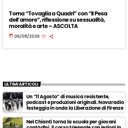
Torna “Tovaglia a Quadri” con “Il Pesa
dell’amore”, riflessione su sessualità,
moralità e arte – ASCOLTA
today
06/08/2026
ULTIMI ARTICOLI
Un “11 Agosto” di musica resistente,
podcast e produzioni originali. Novaradio
festeggia in onda la Liberazione di Firenze
Nel Chianti torna la scuola per giovani
contadini, il corso triennale con lezioni in