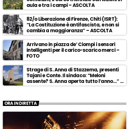
aula e tra i campi – ASCOLTA
82/o Liberazione di Firenze, Chiti (ISRT):
“La Costituzione è antifascista, e non si
cambia a maggioranza” – ASCOLTA
Arrivano in piazza de’ Ciompi i sensori
intelligenti per il carico-scarico merci –
FOTO
Strage di S. Anna di Stazzema, presenti
Tajani e Conte. Il sindaco: “Meloni
assente? S. Anna aperta tutto l’anno…” –
ASCOLTA
ORA IN DIRETTA