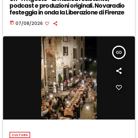
podcast e produzioni originali. Novaradio
festeggia in onda la Liberazione di Firenze
today
07/08/2026
insert_link
CULTURA