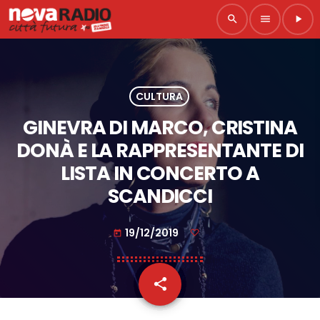
search
menu
play_arrow
CULTURA
GINEVRA DI MARCO, CRISTINA
DONÀ E LA RAPPRESENTANTE DI
LISTA IN CONCERTO A
SCANDICCI
19/12/2019
today
share
email