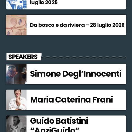
luglio 2026
Da bosco e da riviera – 28 luglio 2026
SPEAKERS
Simone Degl’Innocenti
Maria Caterina Frani
Guido Batistini
“AnziGuido”