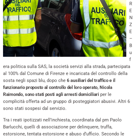
R
E
N
Z
E
–
B
u
f
era politica sulla SAS, la società servizi alla strada, partecipata
al 100% dal Comune di Firenze e incaricata del controllo della
sosta negli spazi blu, dopo che
6 ausiliari del traffico e il
funzionario proposto al controllo del loro operato, Nicola
Raimondo, sono stati posti agli arresti domiciliari
per le
complicità offerta ad un gruppo di posteggiatori abusivi. Altri 6
sono stati sospesi dal servizio.
Tra i reati ipotizzati nell’inchiesta, coordinata dal pm Paolo
Barlucchi, quelli di associazione per delinquere, truffa,
estorsione, tentata estorsione e abuso d’ufficio. Secondo le