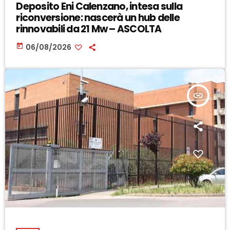
Deposito Eni Calenzano, intesa sulla
riconversione: nascerà un hub delle
rinnovabili da 21 Mw – ASCOLTA
today
06/08/2026
insert_link