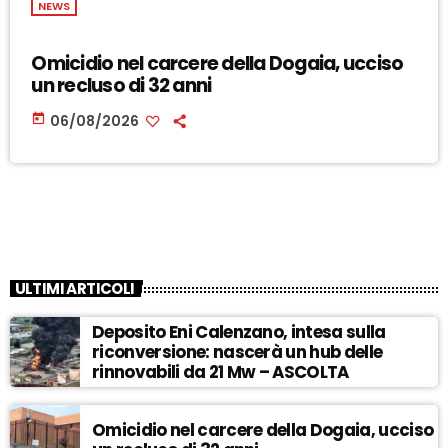
NEWS
Omicidio nel carcere della Dogaia, ucciso
un recluso di 32 anni
today
06/08/2026
ULTIMI ARTICOLI
Deposito Eni Calenzano, intesa sulla
riconversione: nascerà un hub delle
rinnovabili da 21 Mw – ASCOLTA
Omicidio nel carcere della Dogaia, ucciso