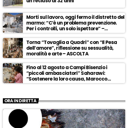
un recluso di 32 anni
Morti sul lavoro, oggi fermo il distretto del
marmo: “C’è un problema prevenzione.
Per i controlli, un solo ispettore” –
ASCOLTA
Torna “Tovaglia a Quadri” con “Il Pesa
dell’amore”, riflessione su sessualità,
moralità e arte – ASCOLTA
Fino al 12 agosto a Campi Bisenzio i
“piccoli ambasciatori” Saharawi:
“Sostenere la loro causa, Marocco
sempre più invadente” – ASCOLTA
ORA IN DIRETTA