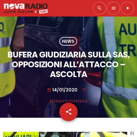
search
menu
play_arrow
NEWS
BUFERA GIUDIZIARIA SULLA SAS,
OPPOSIZIONI ALL’ATTACCO –
ASCOLTA
14/01/2020
today
share
email
FI