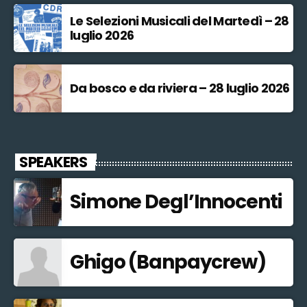
Le Selezioni Musicali del Martedì – 28
luglio 2026
Da bosco e da riviera – 28 luglio 2026
SPEAKERS
Simone Degl’Innocenti
Ghigo (Banpaycrew)