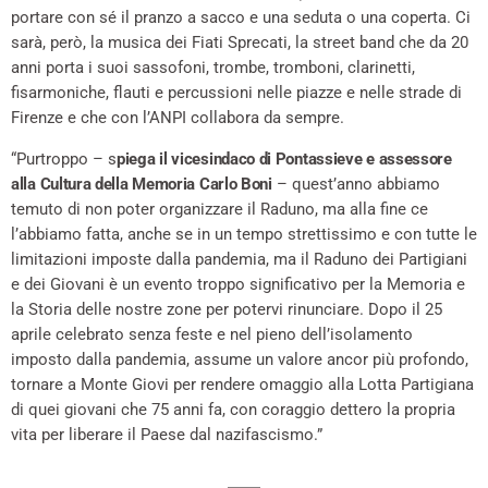
portare con sé il pranzo a sacco e una seduta o una coperta. Ci
sarà, però, la musica dei Fiati Sprecati, la street band che da 20
anni porta i suoi sassofoni, trombe, tromboni, clarinetti,
fisarmoniche, flauti e percussioni nelle piazze e nelle strade di
Firenze e che con l’ANPI collabora da sempre.
“Purtroppo – s
piega il vicesindaco di Pontassieve e assessore
alla Cultura della Memoria Carlo Boni
– quest’anno abbiamo
temuto di non poter organizzare il Raduno, ma alla fine ce
l’abbiamo fatta, anche se in un tempo strettissimo e con tutte le
limitazioni imposte dalla pandemia, ma il Raduno dei Partigiani
e dei Giovani è un evento troppo significativo per la Memoria e
la Storia delle nostre zone per potervi rinunciare. Dopo il 25
aprile celebrato senza feste e nel pieno dell’isolamento
imposto dalla pandemia, assume un valore ancor più profondo,
tornare a Monte Giovi per rendere omaggio alla Lotta Partigiana
di quei giovani che 75 anni fa, con coraggio dettero la propria
vita per liberare il Paese dal nazifascismo.”