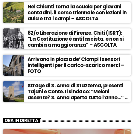
Nel Chianti torna la scuola per giovani
contadini, il corso triennale con lezioni in
aula e tra i campi – ASCOLTA
82/o Liberazione di Firenze, Chiti (ISRT):
“La Costituzione è antifascista, e non si
cambia a maggioranza” – ASCOLTA
Arrivano in piazza de’ Ciompi i sensori
intelligenti per il carico-scarico merci –
FOTO
Strage di S. Anna di Stazzema, presenti
Tajani e Conte. Il sindaco: “Meloni
assente? S. Anna aperta tutto l’anno…” –
ASCOLTA
ORA IN DIRETTA