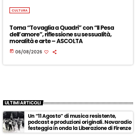
CULTURA
Torna “Tovaglia a Quadri” con “Il Pesa
dell’amore”, riflessione su sessualità,
moralità e arte – ASCOLTA
today
06/08/2026
ULTIMI ARTICOLI
Un “11 Agosto” di musica resistente,
podcast e produzioni originali. Novaradio
festeggia in onda la Liberazione di Firenze