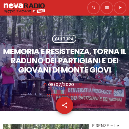
search
menu
play_arrow
CULTURA
MEMORIA E RESISTENZA, TORNA IL
RADUNO DEI PARTIGIANI E DEI
GIOVANI DI MONTE GIOVI
09/07/2020
today
share
email
FIRENZE – Le