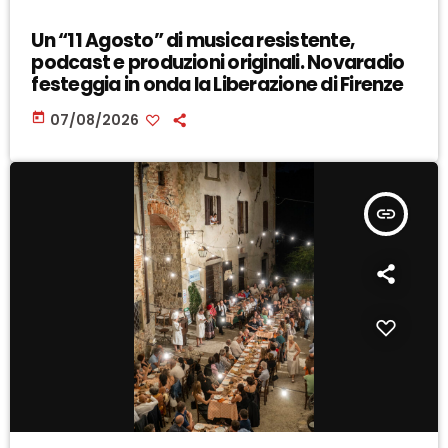
Un “11 Agosto” di musica resistente,
podcast e produzioni originali. Novaradio
festeggia in onda la Liberazione di Firenze
today
07/08/2026
insert_link