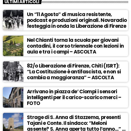
ULTIMI ARTICOLI
Un “11 Agosto” di musica resistente,
podcast e produzioni originali. Novaradio
festeggia in onda la Liberazione di Firenze
Nel Chianti torna la scuola per giovani
contadini, il corso triennale con lezioni in
aula e tra i campi – ASCOLTA
82/o Liberazione di Firenze, Chiti (ISRT):
“La Costituzione è antifascista, e non si
cambia a maggioranza” – ASCOLTA
Arrivano in piazza de’ Ciompi i sensori
intelligenti per il carico-scarico merci –
FOTO
Strage di S. Anna di Stazzema, presenti
Tajani e Conte. Il sindaco: “Meloni
assente? S. Anna aperta tutto l’anno…” –