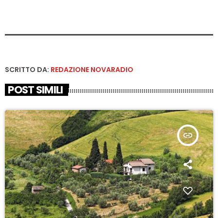
SCRITTO DA:
REDAZIONE NOVARADIO
POST SIMILI
insert_link